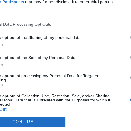
Participants
that may further disclose it to other third parties.
rto el plazo para presentar
nicaciones al 23 Congreso Nacional
l Data Processing Opt Outs
acéutico
as y novedades
Redacción
13/07/2023
o opt-out of the Sharing of my personal data.
In
3 Congreso Nacional Farmacéutico
o opt-out of the Sale of my Personal Data.
rmulará el devenir de la profesión
In
acéutica
to opt-out of processing my Personal Data for Targeted
ing.
as y novedades
Redacción
31/05/2023
In
brará en Valencia del 7 al 9 de febrero de 2024
o opt-out of Collection, Use, Retention, Sale, and/or Sharing
ersonal Data that Is Unrelated with the Purposes for which it
lected.
I Jornadas del Levante Farmacéutico
Out
en a más de 400 farmacéuticos
CONFIRM
as y novedades
Redacción
19/05/2023