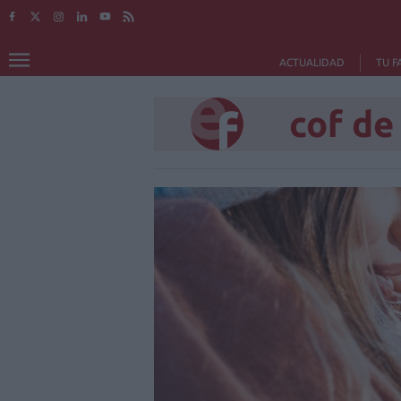
ACTUALIDAD
TU F
cof de