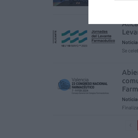
Alic
Leva
Notici
Se cele
Abier
comu
Farm
Notici
Finaliz