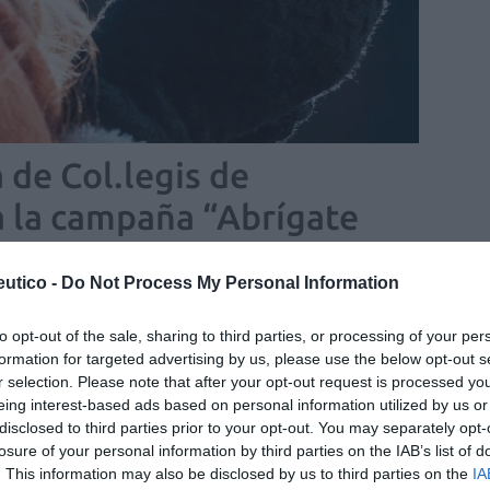
 de Col.legis de
a la campaña “Abrígate
utico -
Do Not Process My Personal Information
/01/2024
to opt-out of the sale, sharing to third parties, or processing of your per
estudiantes serán protagonistas en
formation for targeted advertising by us, please use the below opt-out s
r selection. Please note that after your opt-out request is processed y
3 Congreso Nacional Farmacéutico
eing interest-based ads based on personal information utilized by us or
as y novedades
Redacción
24/07/2023
disclosed to third parties prior to your opt-out. You may separately opt-
losure of your personal information by third parties on the IAB’s list of
brará en Valencia del 7 al 9 de febrero de 2024
. This information may also be disclosed by us to third parties on the
IA