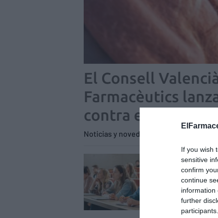
El Consell Valencià
Farmacèutics lanz
contra el frío”
ElFarmace
Noticias y novedades
Redacción
10
If you wish 
Los 
sensitive in
confirm you
el 2
continue se
Notici
information 
further disc
Se cele
participants