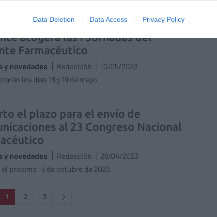
Data Deletion
Data Access
Privacy Policy
ante acogerá las I Jornadas del
nte Farmacéutico
as y novedades
Redacción
10/05/2023
brarán los días 18 y 19 de mayo
to el plazo para el envío de
nicaciones al 23 Congreso Nacional
acéutico
as y novedades
Redacción
28/04/2023
a el próximo 15 de octubre de 2023
1
2
3