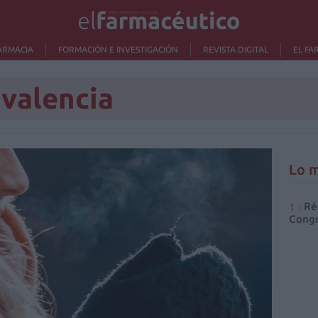
ARMACIA
FORMACIÓN E INVESTIGACIÓN
REVISTA DIGITAL
EL FA
 valencia
Lo m
Ré
Congr