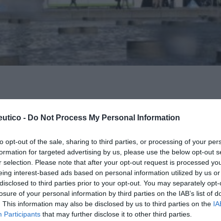
 Barcelona acoge el recinto ferial de Gran Vía
Lo m
utico -
Do Not Process My Personal Information
 Durante los tres días más de 220 ponentes de
e darán cita para debatir, mediante las 10
Ré
to opt-out of the sale, sharing to third parties, or processing of your per
 activas programadas, la actualidad y las
Congr
formation for targeted advertising by us, please use the below opt-out s
tico en el marco del lema escogido para esta
r selection. Please note that after your opt-out request is processed y
eing interest-based ads based on personal information utilized by us or
. Experiencias para mejorar la farmacia desde
disclosed to third parties prior to your opt-out. You may separately opt-
losure of your personal information by third parties on the IAB’s list of
endrá lugar la conferencia inaugural titulada
. This information may also be disclosed by us to third parties on the
IA
Participants
that may further disclose it to other third parties.
saria. ¿Qué puede aportar en la prevención