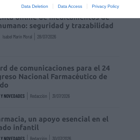
Data Deletion
Data Access
Privacy Policy
enta online de medicamentos de
humano: seguridad y trazabilidad
Isabel Marín Moral
28/07/2026
rd de comunicaciones para el 24
reso Nacional Farmacéutico de
edo
S Y NOVEDADES
Redacción
31/07/2026
armacia, un apoyo esencial en el
ado infantil
S Y NOVEDADES
Redacción
30/07/2026