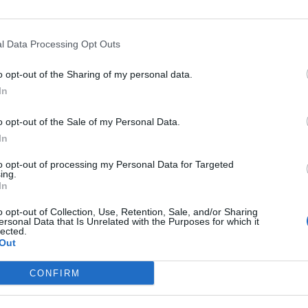
irá a cargo del Dr. Josep Brugada, profesor de
 cardiólogo del Hospital Clínico de Barcelona,
l Data Processing Opt Outs
átricas del Hospital San Juan de Dios y
elona Salud.
o opt-out of the Sharing of my personal data.
In
fuente preferida de Google
o opt-out of the Sale of my Personal Data.
ACTIVAR AHORA
ticias de actualidad.
In
to opt-out of processing my Personal Data for Targeted
ing.
In
o opt-out of Collection, Use, Retention, Sale, and/or Sharing
ersonal Data that Is Unrelated with the Purposes for which it
lected.
Out
uiz
Jordi de Dalmases
Carmen Peña
CONFIRM