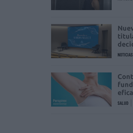
Nuev
titu
deci
NOTICIA
Cont
fund
efic
SALUD