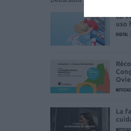
La v
uso 
DIGITAL
Réco
Cong
Ovi
NOTICIA
La f
cuid
NOTICIA