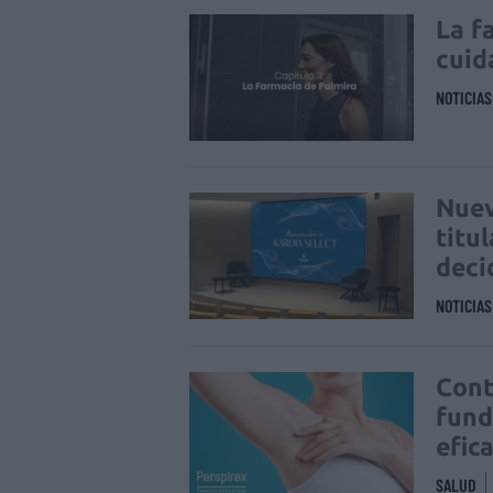
La f
cuid
NOTICIA
Nuev
titu
deci
NOTICIA
Cont
fund
efic
SALUD