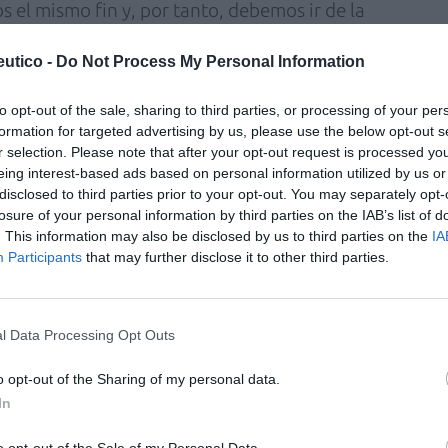
 el mismo fin y, por tanto, debemos ir de la
ia y efectividad del sistema sanitario y
utico -
Do Not Process My Personal Information
l paciente». A ello añadió que «como
amento, el farmacéutico tiene que ser el
to opt-out of the sale, sharing to third parties, or processing of your per
 valoración del estado del medicamento,
formation for targeted advertising by us, please use the below opt-out s
tamiento mediante el seguimiento
r selection. Please note that after your opt-out request is processed y
eing interest-based ads based on personal information utilized by us or
, evitando así complicaciones relacionadas
disclosed to third parties prior to your opt-out. You may separately opt-
losure of your personal information by third parties on the IAB’s list of
presidente del Colegio de Enfermería, afirmó
. This information may also be disclosed by us to third parties on the
IA
Participants
that may further disclose it to other third parties.
n entre distintos roles profesionales con el
 usuario».
ria Tirado matizó «la importancia que tiene
l Data Processing Opt Outs
fermera la que realice una derivación a las
implicadas con el fin de generar calidad
o opt-out of the Sharing of my personal data.
osible el mantenimiento del estado del
In
nistración carente de ideas en el tema de