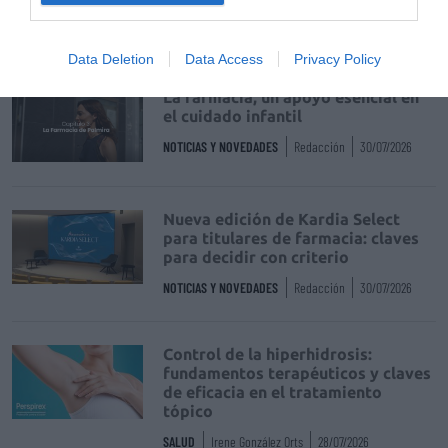
Farmacéutico de Oviedo
NOTICIAS Y NOVEDADES
Redacción
31/07/2026
Data Deletion
Data Access
Privacy Policy
La farmacia, un apoyo esencial en
el cuidado infantil
NOTICIAS Y NOVEDADES
Redacción
30/07/2026
Nueva edición de Kardia Select
para titulares de farmacia: claves
para decidir con criterio
NOTICIAS Y NOVEDADES
Redacción
30/07/2026
Control de la hiperhidrosis:
fundamentos terapéuticos y claves
de eficacia en el tratamiento
tópico
SALUD
Irene González Orts
28/07/2026