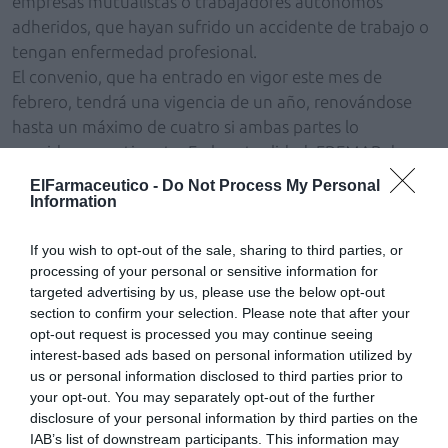
empresas mutualistas o trabajadores autónomos
adheridos, que hayan sufrido un accidente de trabajo o
tengan enfermedad profesional.
El convenio, que ha entrado en vigor este mes de
febrero, tendrá una vigencia de un año, renovándose
hasta un máximo de cuatro si ambas partes lo
consideran pertinente. En la actualidad, FREMAP da
cobertura en Castilla y León a 190.850 trabajadores por
ElFarmaceutico -
Do Not Process My Personal
cuenta ajena y 54.000 autónomos, que se beneficiarán
Information
del acuerdo suscrito con el Concyl-Consejo de Colegios
If you wish to opt-out of the sale, sharing to third parties, or
Profesionales de Farmacéuticos de Castilla y León.
processing of your personal or sensitive information for
targeted advertising by us, please use the below opt-out
Añadir
El Farmacéutico
como fuente preferida
section to confirm your selection. Please note that after your
de Google de forma gratuita
opt-out request is processed you may continue seeing
Mantente informado con las últimas noticias de actualidad.
interest-based ads based on personal information utilized by
ACTIVAR AHORA
us or personal information disclosed to third parties prior to
your opt-out. You may separately opt-out of the further
disclosure of your personal information by third parties on the
IAB’s list of downstream participants. This information may