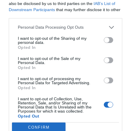
Tags
also be disclosed by us to third parties on the
IAB’s List of
Downstream Participants
that may further disclose it to other
third parties.
Francisco Manuel del Cura
Personal Data Processing Opt Outs
antonio carrasco ariasarguello
CONCYL
I want to opt-out of the Sharing of my
personal data.
fremap
Opted In
I want to opt-out of the Sale of my
Personal Data.
Destacados
Opted In
I want to opt-out of processing my
La venta online de medicamentos
Personal Data for Targeted Advertising.
de uso humano: seguridad y
Opted In
trazabilidad
I want to opt-out of Collection, Use,
DIGITAL
Isabel Marín Moral
28/07/2026
Retention, Sale, and/or Sharing of my
Personal Data that Is Unrelated with the
Purposes for which it was collected.
Opted Out
Récord de comunicaciones para el
24 Congreso Nacional
CONFIRM