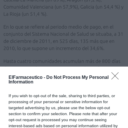
Comunidad Valenciana (un 57,9%), Galicia (un 54,4 %) y
La Rioja (un 51,4 %).
En lo que se refiere al periodo medio de pago, en el
conjunto del Sistema Nacional de Salud se situaba, a 31
de diciembre de 2011, en 525 días, 135 más que en
2010, lo que supone un incremento del 34,6%.
Hasta cuatro comunidades acumulan más de 800 días
de retraso en el pago por suministro de medicamentos
a hospitales. La Comunidad Valenciana es la que
ElFarmaceutico -
Do Not Process My Personal
Information
registra una mayor demora (884 días), seguida de
Baleares (848), Castilla y León (816) y Cantabria (804).
If you wish to opt-out of the sale, sharing to third parties, or
Andalucía y Castilla-La Mancha superan los 740 días,
processing of your personal or sensitive information for
mientras que las regiones que registran periodos
targeted advertising by us, please use the below opt-out
medios de pago más bajos son País Vasco (70 días),
section to confirm your selection. Please note that after your
Navarra (73) y Extremadura (161).
opt-out request is processed you may continue seeing
interest-based ads based on personal information utilized by