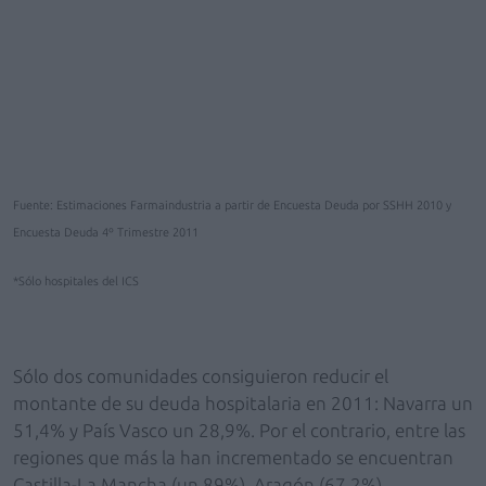
Fuente: Estimaciones Farmaindustria a partir de Encuesta Deuda por SSHH 2010 y
Encuesta Deuda 4º Trimestre 2011
*Sólo hospitales del ICS
Sólo dos comunidades consiguieron reducir el
montante de su deuda hospitalaria en 2011: Navarra un
51,4% y País Vasco un 28,9%. Por el contrario, entre las
regiones que más la han incrementado se encuentran
Castilla-La Mancha (un 89%), Aragón (67,2%),