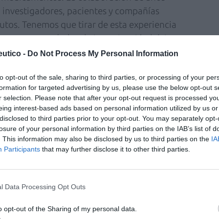
, investigadores, pacientes y compañías
tos. Tenemos que tirar de esta experiencia
razgo y extenderlo a la investigación básica y
 ecosistema de investigación en salud que no
utico -
Do Not Process My Personal Information
rnacional a nuestro sistema sanitario, sino
to opt-out of the sale, sharing to third parties, or processing of your per
ara los pacientes».
formation for targeted advertising by us, please use the below opt-out s
r selection. Please note that after your opt-out request is processed y
o «la solidez de nuestro tejido productivo»,
eing interest-based ads based on personal information utilized by us or
 fármacos de uso humano, y la colaboración
disclosed to third parties prior to your opt-out. You may separately opt-
a de Medicamentos y el resto de agentes, que
losure of your personal information by third parties on the IAB’s list of
. This information may also be disclosed by us to third parties on the
IA
sgo de desabastecimientos, «un reto que en la
Participants
that may further disclose it to other third parties.
 complicado y que ha hecho plantearse a
ia de países asiáticos en la producción de
s esenciales es hoy excesiva». «Tenemos que
l Data Processing Opt Outs
ón –ha añadido–, para disponer en España de
o opt-out of the Sharing of my personal data.
r y también como oportunidad para reforzar