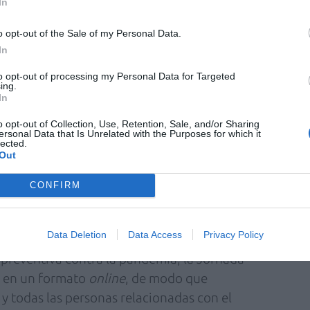
In
y generar así inversión y empleo».
o opt-out of the Sale of my Personal Data.
In
to opt-out of processing my Personal Data for Targeted
ing.
In
residente de Farmaindustria se han celebrado
o opt-out of Collection, Use, Retention, Sale, and/or Sharing
entantes de asociaciones de pacientes,
ersonal Data that Is Unrelated with the Purposes for which it
lected.
dades e industria farmacéutica han abordado,
Out
principales desafíos de la participación del
médica, en qué medida deben participar los
CONFIRM
luación de los nuevos tratamientos o cómo se
del medicamento.
Data Deletion
Data Access
Privacy Policy
preventiva contra la pandemia, la Jornada
o en un formato
online
, de modo que
 y todas las personas relacionadas con el