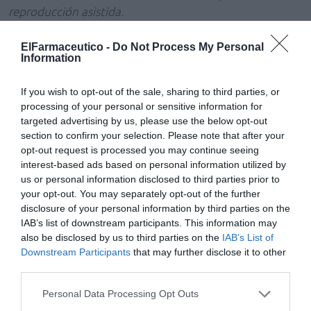
reproducción asistida.
Además, el componente emocional y psicológico es más
ElFarmaceutico -
Do Not Process My Personal
Information
relevante en mujeres como causa subyacente; y es
común el uso de la comida como vía de regulación
If you wish to opt-out of the sale, sharing to third parties, or
emocional, especialmente en casos de ansiedad o rabia.
processing of your personal or sensitive information for
targeted advertising by us, please use the below opt-out
En esta línea,
Teresa Millán, directora de Asuntos
section to confirm your selection. Please note that after your
Corporativos de Lilly
, subrayó que
“Desde Lilly, nos
opt-out request is processed you may continue seeing
sumamos a la reflexión sobre cómo el género impacta
interest-based ads based on personal information utilized by
en el abordaje de la obesidad. Somos conscientes de
us or personal information disclosed to third parties prior to
your opt-out. You may separately opt-out of the further
que hay determinantes sociales o factores estructurales
disclosure of your personal information by third parties on the
como la pobreza, la sobrecarga de cuidados o la
IAB’s list of downstream participants. This information may
precariedad laboral, tal como se menciona en este Libro
also be disclosed by us to third parties on the
IAB’s List of
Blanco, que agravan la prevalencia y las consecuencias
Downstream Participants
that may further disclose it to other
de la obesidad en mujeres. Con el apoyo a este capítulo
third parties.
de Obesidad queremos reforzar nuestra colaboración
Personal Data Processing Opt Outs
para apoyar la investigación y el desarrollo de