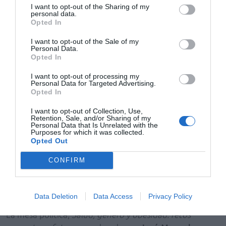
soluciones que consideren estas realidades sociales”.
I want to opt-out of the Sharing of my
personal data.
Opted In
Investigación y política en el centro del debate
La mesa de especialistas,
Avanzando en la investigación
I want to opt-out of the Sale of my
Personal Data.
con perspectiva de género
, moderada por
Marta
Opted In
Riesgo
, directora del Observatorio de Salud, y ha
I want to opt-out of processing my
contado, además de con la doctora
Vázquez
, con la
Personal Data for Targeted Advertising.
participación de
Bogdana Luiza Luca
, endocrinóloga de
Opted In
la Fundación Jiménez Díaz;
Petra Sanz
, presidenta de la
I want to opt-out of Collection, Use,
Sociedad Castellana de Cardiología;
Mar Malagón
,
Retention, Sale, and/or Sharing of my
Personal Data that Is Unrelated with the
presidenta de la Sociedad Española de Obesidad
Purposes for which it was collected.
Opted Out
(SEEDO); y
Arantxa Sáez
, representante de la Alianza
por la Obesidad. Las ponentes han coincidido en la
CONFIRM
necesidad de combatir el estigma sanitario, reforzar la
prevención y mejorar la atención multidisciplinar desde
edades tempranas.
Data Deletion
Data Access
Privacy Policy
La mesa política,
Salud, género y obesidad: retos