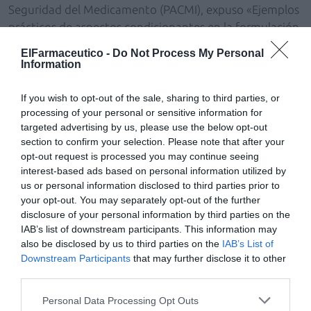
Seguridad del Medicamento (PACMI), expuso «Ejemplos
prácticos de aspectos condicionantes en la formulación
de medicamentos estudiados en el PACMI». “Este
ElFarmaceutico -
Do Not Process My Personal
programa –dijo– es un servicio de Transferencia en el
Information
que se trabaja desde hace 12 años en esta Universidad
de Zaragoza para ofrecer un servicio de control de
If you wish to opt-out of the sale, sharing to third parties, or
calidad a los farmacéuticos formulistas, quienes con su
processing of your personal or sensitive information for
targeted advertising by us, please use the below opt-out
labor mejoran así la adherencia y la eficacia de los
section to confirm your selection. Please note that after your
tratamientos».
opt-out request is processed you may continue seeing
interest-based ads based on personal information utilized by
us or personal information disclosed to third parties prior to
your opt-out. You may separately opt-out of the further
disclosure of your personal information by third parties on the
IAB’s list of downstream participants. This information may
also be disclosed by us to third parties on the
IAB’s List of
Downstream Participants
that may further disclose it to other
third parties.
Personal Data Processing Opt Outs