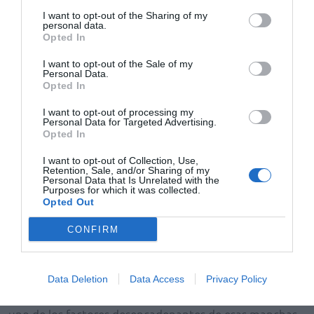
I want to opt-out of the Sharing of my
personal data.
Opted In
Marta Uriel y Edgar Abarca
I want to opt-out of the Sale of my
Personal Data.
Opted In
I want to opt-out of processing my
De «Las alteraciones de pigmentación y medicamento
Personal Data for Targeted Advertising.
Opted In
individualizado» habló
Tomás Abascal
, farmacéutico
formulista y vocal de Sociedad Española del
I want to opt-out of Collection, Use,
Retention, Sale, and/or Sharing of my
Medicamento Individualizado (LASEMI), que se centró
Personal Data that Is Unrelated with the
Purposes for which it was collected.
en la despigmentación o hiperpigmentación, explicó
Opted Out
algunas fórmulas magistrales habituales que se usan en
este tipo de patologías, y habló del mecanismo de
CONFIRM
acción de «esos principios activos que nos puede
prescribir el médico». Para Abascal, «este tipo de
formulación magistral es muy habitual, casi a diario,
Data Deletion
Data Access
Privacy Policy
sobre todo en los meses de otoño e invierno, ya que