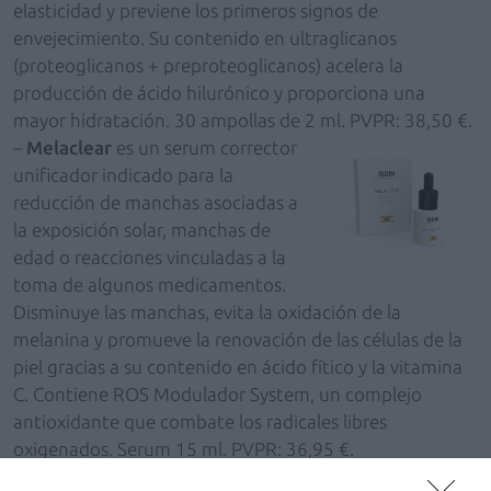
elasticidad y previene los primeros signos de
envejecimiento. Su contenido en ultraglicanos
(proteoglicanos + preproteoglicanos) acelera la
producción de ácido hilurónico y proporciona una
mayor hidratación. 30 ampollas de 2 ml. PVPR: 38,50 €.
–
Melaclear
es un serum corrector
unificador indicado para la
reducción de manchas asociadas a
la exposición solar, manchas de
edad o reacciones vinculadas a la
toma de algunos medicamentos.
Disminuye las manchas, evita la oxidación de la
melanina y promueve la renovación de las células de la
piel gracias a su contenido en ácido fítico y la vitamina
C. Contiene ROS Modulador System, un complejo
antioxidante que combate los radicales libres
oxigenados. Serum 15 ml. PVPR: 36,95 €.
–
Auriderm
es una crema de acción