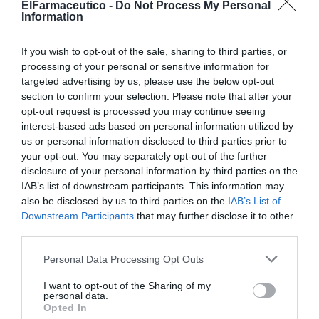
ElFarmaceutico -
Do Not Process My Personal
localizada con una fórmula
Information
patentada con vitamina K óxido
que ayuda a disminuir las
If you wish to opt-out of the sale, sharing to third parties, or
contusiones y rojeces después de
processing of your personal or sensitive information for
los tratamientos dermatológicos o
targeted advertising by us, please use the below opt-out
section to confirm your selection. Please note that after your
estéticos. Evita los depósitos post-
opt-out request is processed you may continue seeing
inflamatorios y post-quirúrgicos
interest-based ads based on personal information utilized by
gracias a la acción combinada de las vitaminas C y E con
us or personal information disclosed to third parties prior to
el óxido de vitamina K que acelera la desaparición de las
your opt-out. You may separately opt-out of the further
coloraciones y manchas de origen vascular. Crema 50
disclosure of your personal information by third parties on the
ml. PVPR: 36,95 €.
IAB’s list of downstream participants. This information may
also be disclosed by us to third parties on the
IAB’s List of
–
K-Ox Eyes
es una crema contorno
Downstream Participants
that may further disclose it to other
de ojos que reduce las bolsas, aclara
third parties.
el color de las ojeras gracias a su
contenido de vitamina K óxido, y
Personal Data Processing Opt Outs
restaura la elasticidad de la piel. Sus
I want to opt-out of the Sharing of my
efectos se perciben
personal data.
Opted In
inmediatamente, aportando un