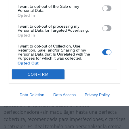
efecto tensor y difuminando las ojeras. Su uso
I want to opt-out of the Sale of my
Personal Data.
continuado disminuye el volumen de las bolsas y reduce
Opted In
gradualmente el color morado o pigmentado de las
ojeras. Además ofrece protección ante la pérdida de
I want to opt-out of processing my
Personal Data for Targeted Advertising.
hidratación, mejorando las líneas de expresión y
Opted In
consiguiendo una mirada más descansada y luminosa.
I want to opt-out of Collection, Use,
Crema 15 ml. PVPR: 42,95 €.
Retention, Sale, and/or Sharing of my
– Por último,
Skin Drops
es un
Personal Data that Is Unrelated with the
Purposes for which it was collected.
maquillaje fluido en gotas con
Opted Out
textura ultraligera que se adapta a
CONFIRM
las necesidades de cobertura
consiguiendo un acabado natural
durante 12 horas en la piel. Permite
Data Deletion
Data Access
Privacy Policy
una aplicación variable entre 1 y 3 gotas que, según su
aplicación, proporciona desde una base
perfeccionadora «sin maquillaje» hasta una perfecta
cobertura, recomendada para imperfecciones, cicatrices
o tatuajes. Es ideal también para personalizar la crema