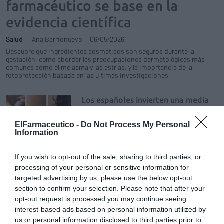
farmacéutico se base en la
evidencia científica
Salud
Ana Barrionuevo
06/05/2026
Descubre qué ingredientes cosméticos son seguros durante la
gestación, cómo abordar las preocupaciones dermatológicas más
comunes como el melasma y las estrías, y la importancia de la
fotoprotección basada en las últimas investigaciones
Los españoles invierten una media
de 221 euros al año en cuidado
personal
ElFarmaceutico -
Do Not Process My Personal
Information
Noticias y novedades
Redacción
26/04/2025
La industria cosmética y del perfume crecen
If you wish to opt-out of the sale, sharing to third parties, or
un 7,7 % y superan los 11.200 millores de
processing of your personal or sensitive information for
euros de consumo. La farmacia sigue en
auge como punto de venta de cosméticos
targeted advertising by us, please use the below opt-out
section to confirm your selection. Please note that after your
opt-out request is processed you may continue seeing
Sesderma lanza EXOSES, nueva
interest-based ads based on personal information utilized by
línea cosmética antienvejecimiento
us or personal information disclosed to third parties prior to
con exosomas