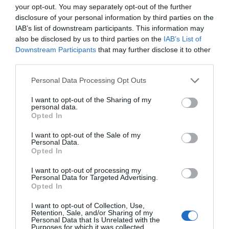
your opt-out. You may separately opt-out of the further
Noticias y novedades
Redacción
disclosure of your personal information by third parties on the
17/02/2025
IAB’s list of downstream participants. This information may
also be disclosed by us to third parties on the
IAB’s List of
SkinRoutine by Paloma Sancho
Downstream Participants
that may further disclose it to other
completa la pirámide de la Dra.
third parties.
Draelos con la doble limpieza
Noticias y novedades
Redacción
Personal Data Processing Opt Outs
16/01/2025
I want to opt-out of the Sharing of my
personal data.
USU Cosmetics presenta Skin-K-
Opted In
Pause Cream para corregir los signos
de envejecimiento durante todas las
I want to opt-out of the Sale of my
fases de la menopausia
Personal Data.
Opted In
Noticias y novedades
Redacción
04/11/2024
I want to opt-out of processing my
Personal Data for Targeted Advertising.
Opted In
Sostenibilidad y digitalización, los
dos retos a los que se enfrenta la
I want to opt-out of Collection, Use,
industria cosmética
Retention, Sale, and/or Sharing of my
Personal Data that Is Unrelated with the
Noticias y novedades
Redacción
Purposes for which it was collected.