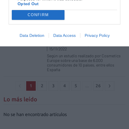
21/09/2023
Opted Out
Siete de cada diez europeos
CONFIRM
consideran que los productos
cosméticos y de cuidado personal
repercuten directamente en su
Data Deletion
Data Access
Privacy Policy
calidad de vida y autoestima
Noticias y novedades
Redacción
15/11/2022
Según un estudio realizado por Cosmetics
Europe sobre una base de 6.000
consumidores de 10 países, entre ellos
España
1
2
3
4
5
…
26
Lo más leído
No se han encontrado artículos