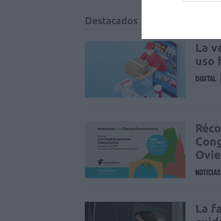
Destacados
La v
uso 
DIGITAL
Réco
Cong
Ovi
NOTICIA
La f