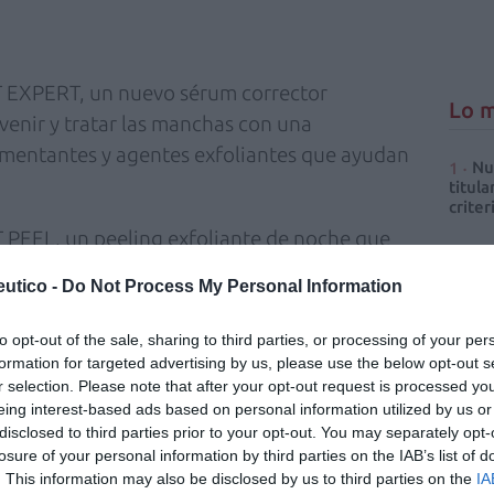
NT EXPERT, un nuevo sérum corrector
Lo m
enir y tratar las manchas con una
mentantes y agentes exfoliantes que ayudan
Nu
titula
criter
T PEEL, un peeling exfoliante de noche que
La
rme atenuando arrugas y manchas.
cuidad
utico -
Do Not Process My Personal Information
Ré
vejecimiento provocado por el sol) hemos de
Congr
to opt-out of the sale, sharing to third parties, or processing of your per
estra piel. PIGMENT EXPERT y NIGHT PEEL se
formation for targeted advertising by us, please use the below opt-out s
mo punto, el de corregir las posibles manchas
r selection. Please note that after your opt-out request is processed y
eing interest-based ads based on personal information utilized by us or
conseguir un tono de piel uniforme.
disclosed to third parties prior to your opt-out. You may separately opt-
losure of your personal information by third parties on the IAB’s list of
. This information may also be disclosed by us to third parties on the
IA