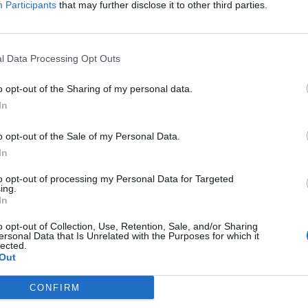
y&Night Antimanchas 20 ampollas – PVPR:
Participants
that may further disclose it to other third parties.
mpollas – PVPR: 19,95 €.
mpollas – PVPR: 49,95 €.
l Data Processing Opt Outs
las – PVPR: 16,45 €.
o opt-out of the Sharing of my personal data.
las – PVPR: 39,45 €.
In
o opt-out of the Sale of my Personal Data.
fuente preferida de Google
ACTIVAR AHORA
In
ticias de actualidad.
to opt-out of processing my Personal Data for Targeted
ing.
In
o opt-out of Collection, Use, Retention, Sale, and/or Sharing
ersonal Data that Is Unrelated with the Purposes for which it
lected.
Out
o cutaneo
manchas de la piel
isdin
CONFIRM