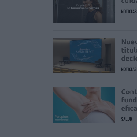
cuid
NOTICIA
Nuev
titu
deci
NOTICIA
Cont
fund
efic
SALUD