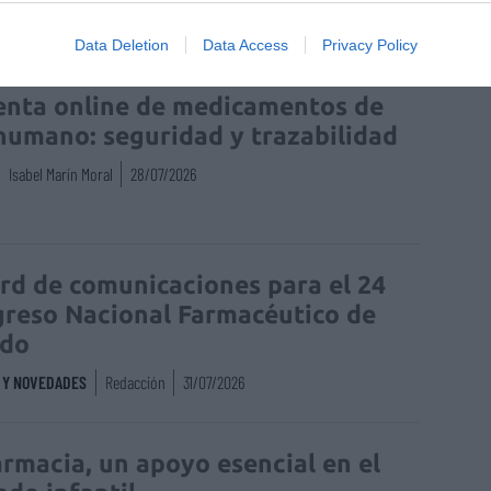
Data Deletion
Data Access
Privacy Policy
enta online de medicamentos de
humano: seguridad y trazabilidad
Isabel Marín Moral
28/07/2026
rd de comunicaciones para el 24
reso Nacional Farmacéutico de
edo
S Y NOVEDADES
Redacción
31/07/2026
armacia, un apoyo esencial en el