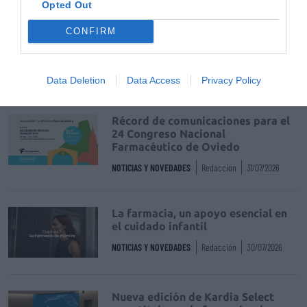
Opted Out
La venta online de medicamentos
CONFIRM
de uso humano: seguridad y
trazabilidad
DIGITAL
Isabel Marín Moral
28/07/2026
Data Deletion
Data Access
Privacy Policy
Récord de comunicaciones para el
24 Congreso Nacional
Farmacéutico de Oviedo
NOTICIAS Y NOVEDADES
Redacción
31/07/2026
La farmacia, un apoyo esencial en
el cuidado infantil
NOTICIAS Y NOVEDADES
Redacción
30/07/2026
Nueva edición de Kardia Select