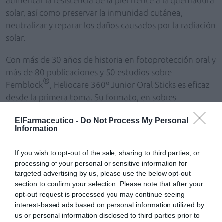
aumentar la resistencia de la piel frente a la quemadura
solar, así como preservar la inmunidad cutánea,
neutralizar y reparar los daños causados por la radiación
solar.
Con más de 30 años de historia en fotoprotección oral y
más de 80 publicaciones y 50 estudios sobre
®
Fernblock
, Heliocare 360º Junior Oral Sticks es eficaz
desde la primera toma. Su formato, en sobres
granulados de sabor naranja, facilita la toma al no
ElFarmaceutico -
Do Not Process My Personal
requerir agua. La dosis recomendada es de un sobre a
Information
partir de los 4 años y de dos sobres en niños a partir de
los 10 años.
If you wish to opt-out of the sale, sharing to third parties, or
processing of your personal or sensitive information for
Cantabria Labs ofrece una fotoprotección completa
targeted advertising by us, please use the below opt-out
también para los niños con su línea pediátrica: Heliocare
section to confirm your selection. Please note that after your
360º Pediatrics Transparent Spray, Heliocare 360º
opt-out request is processed you may continue seeing
interest-based ads based on personal information utilized by
Pediatrics Atopic Lotion Spray y ahora Heliocare 360º
us or personal information disclosed to third parties prior to
Junior Oral Sticks que estará disponible en farmacias y