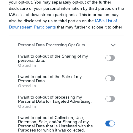
your opt-out. You may separately opt-out of the further
parafarmacias a partir del mes de mayo.
disclosure of your personal information by third parties on the
IAB’s list of downstream participants. This information may
also be disclosed by us to third parties on the
IAB’s List of
Añadir
El Farmacéutico
como fuente preferida
Downstream Participants
that may further disclose it to other
de Google de forma gratuita
third parties.
Mantente informado con las últimas noticias de actualidad.
ACTIVAR AHORA
Personal Data Processing Opt Outs
I want to opt-out of the Sharing of my
personal data.
Tags
Opted In
I want to opt-out of the Sale of my
fotoprotección oral
Personal Data.
Opted In
Heliocare 360º Junior Oral Sticks
I want to opt-out of processing my
Personal Data for Targeted Advertising.
Opted In
Cantabria Labs
I want to opt-out of Collection, Use,
Retention, Sale, and/or Sharing of my
Personal Data that Is Unrelated with the
Destacados
Purposes for which it was collected.