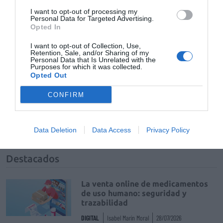
ACTIVAR AHORA
I want to opt-out of processing my
Personal Data for Targeted Advertising.
Opted In
Tags
I want to opt-out of Collection, Use,
Retention, Sale, and/or Sharing of my
Personal Data that Is Unrelated with the
Purposes for which it was collected.
cosmética
Opted Out
dermofarmacia
CONFIRM
envejecimiento cutaneo
HealthyAging+
laboratorios babe
Data Deletion
Data Access
Privacy Policy
Destacados
La venta online de medicamentos
de uso humano: seguridad y
trazabilidad
DIGITAL
Isabel Marín Moral
28/07/2026