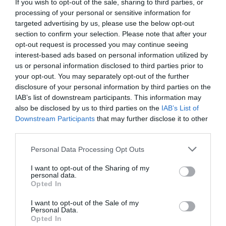
If you wish to opt-out of the sale, sharing to third parties, or
Multi Rejuvenecedor|Booster Revitalizador:
el
processing of your personal or sensitive information for
serum multifunción con textura crema-gel que toda
targeted advertising by us, please use the below opt-out
piel necesita. Un verdadero escudo protector frente
section to confirm your selection. Please note that after your
al exposoma que, además, actúa sobre los signos del
opt-out request is processed you may continue seeing
envejecimiento. Enriquecido con Bakuchiol, el retinol-
interest-based ads based on personal information utilized by
like de nueva generación (C.N. 197802.8|PVP: 39
us or personal information disclosed to third parties prior to
€/50 ml).
your opt-out. You may separately opt-out of the further
Multi Corrector|Tensor de Ojos y Labios:
cuidado
disclosure of your personal information by third parties on the
específico de las zonas más delicadas. Un tratamiento
IAB’s list of downstream participants. This information may
para cuidar el contorno de los ojos y los labios,
also be disclosed by us to third parties on the
IAB’s List of
reduciendo las arrugas gesticulares y aportando
Downstream Participants
that may further disclose it to other
elasticidad y firmeza (C.N. 197668.0|PVP: 16 €/15 ml).
third parties.
Multi Acción|Crema Pieles Maduras:
confort y
nutrición para la piel más madura gracias a su suave y
Personal Data Processing Opt Outs
sedosa textura. Aporta luminosidad y devuelve la
densidad y el volumen a la piel (C.N. 197843.1|PVP:
I want to opt-out of the Sharing of my
24 €/50 ml).
personal data.
Opted In
I want to opt-out of the Sale of my
Añadir
El Farmacéutico
como fuente preferida
Personal Data.
de Google de forma gratuita
Opted In
Mantente informado con las últimas noticias de actualidad.