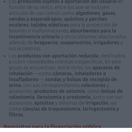
Los
productos sujetos a aportación del usuario
en
función de su renta, entre los que se incluyen
artículos de uso común como
algodones
,
gasas
,
vendas
y
esparadrapos
;
apósitos
y parches
oculares
;
tejidos elásticos
para la protección de
lesiones o malformaciones;
absorbentes para la
incontinencia urinaria
y otros sistemas relacionados,
además de
bragueros
,
suspensorios
,
irrigadores
y
sus accesorios.
Los
productos con aportación reducida
, destinados
a cubrir necesidades crónicas o específicas. En este
grupo se encuentran, entre otros, los
aparatos de
inhalación
—como
cámaras, inhaladores e
insufladores
—;
sondas
y
bolsas de recogida de
orina
, con sus correspondientes
colectores
y
accesorios;
productos de ostomía
, como
bolsas de
colostomía
,
ileostomía
y
urostomía
, junto con sus
accesorios,
apósitos
y sistemas de
irrigación
; así
como
cánulas de traqueotomía
,
laringectomía
y
filtros
.
Requisitos para la financiación pública