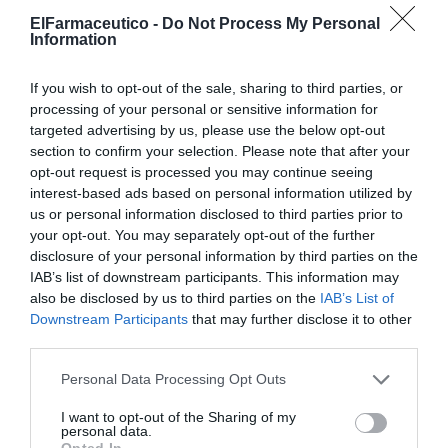
Los
productos sanitarios
que pueden ser financiados
ElFarmaceutico -
Do Not Process My Personal
con cargo a la
prestación farmacéutica
del
SNS
deben
Information
cumplir una serie de requisitos específicos:
If you wish to opt-out of the sale, sharing to third parties, or
Fabricación seriada
: Solo se financian productos
processing of your personal or sensitive information for
fabricados en serie que tengan el
marcado CE
y
targeted advertising by us, please use the below opt-out
cumplan con la regulación vigente.
section to confirm your selection. Please note that after your
Prohibición de publicidad
: El
producto
no puede ser
opt-out request is processed you may continue seeing
objeto de publicidad dirigida al público general.
interest-based ads based on personal information utilized by
Prescripción
: Deben requerir
receta médica
u orden
us or personal information disclosed to third parties prior to
de dispensación para ser financiados.
your opt-out. You may separately opt-out of the further
disclosure of your personal information by third parties on the
La
financiación pública
no es automática y requiere
IAB’s list of downstream participants. This information may
also be disclosed by us to third parties on the
IAB’s List of
una resolución administrativa expresa de la
Dirección
Downstream Participants
that may further disclose it to other
General de Cartera Común de Servicios del SNS y
third parties.
Farmacia
. La
empresa ofertante
deberá estar
previamente inscrita en el
registro correspondiente
,
Personal Data Processing Opt Outs
según la normativa.
I want to opt-out of the Sharing of my
personal data.
El procedimiento incorpora una
evaluación técnica y
Opted In