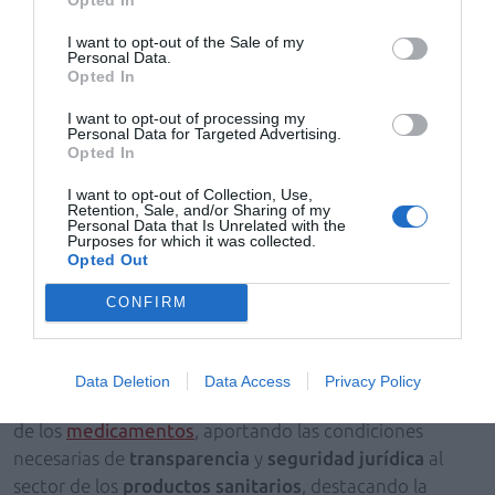
económica
que valora la
utilidad clínica
, la
I want to opt-out of the Sale of my
comparación con alternativas disponibles, el
coste-
Personal Data.
Opted In
efectividad
y el impacto presupuestario para el
SNS
, así
como la información de
precios
en otros Estados
I want to opt-out of processing my
Personal Data for Targeted Advertising.
miembros de la
Unión Europea
.
Opted In
Nuevos productos
I want to opt-out of Collection, Use,
Retention, Sale, and/or Sharing of my
La norma "desbloquea una situación existente y
Personal Data that Is Unrelated with the
Purposes for which it was collected.
largamente desatendida" y permite la incorporación de
Opted Out
nuevos
ofertantes
y
productos sanitarios
a la
prestación farmacéutica
del
SNS
, "fomentando con
CONFIRM
ello la competitividad y el acceso de los pacientes a la
innovación
en este tipo de
productos sanitarios"
.
Data Deletion
Data Access
Privacy Policy
También crea un
marco jurídico
que se asemeja más al
de los
medicamentos
, aportando las condiciones
necesarias de
transparencia
y
seguridad jurídica
al
sector de los
productos sanitarios
, destacando la