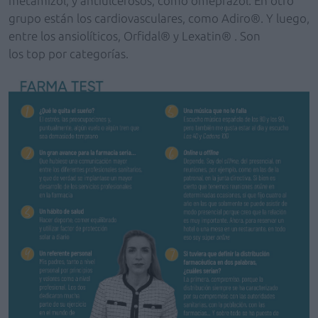
metamizol, y antiulcerosos, como omeprazol. En otro
grupo están los cardiovasculares, como Adiro®. Y luego,
entre los ansiolíticos, Orfidal® y Lexatin® . Son
los top por categorías.