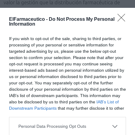
valor la gestión que la distribución farmacéutica de
gama completa hace de ese producto escaso. Cuando
en un almacén se ve que el producto empieza a tener
ElFarmaceutico -
Do Not Process My Personal
Information
problemas de suministro, se activan unos protocolos
para que se vaya repartiendo de forma equitativa entre
If you wish to opt-out of the sale, sharing to third parties, or
las farmacias. Siempre insisto mucho en esto: de nada
processing of your personal or sensitive information for
sirve que el producto que llega, si es escaso, se
targeted advertising by us, please use the below opt-out
concentre en determinadas farmacias, porque entonces
section to confirm your selection. Please note that after your
nuestro modelo y el éxito del modelo de farmacia
opt-out request is processed you may continue seeing
español, que es esa capilaridad, esa facilidad y esa
interest-based ads based on personal information utilized by
us or personal information disclosed to third parties prior to
equidad en el acceso, deja de funcionar.
your opt-out. You may separately opt-out of the further
disclosure of your personal information by third parties on the
»La clave está en que, a medida que llega el producto
IAB’s list of downstream participants. This information may
escaso, se reparta de forma equitativa. El acopio en
also be disclosed by us to third parties on the
IAB’s List of
farmacias concretas no soluciona ni da el servicio que
Downstream Participants
that may further disclose it to other
necesita nuestra población. Por eso reiteramos la
third parties.
necesidad de reconocer y diferenciar la distribución de
Personal Data Processing Opt Outs
la gama completa, para que en esos momentos de