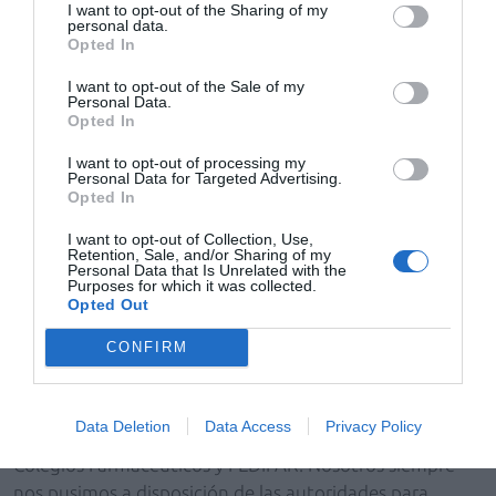
escasez sea la que haga ese suministro responsable del
I want to opt-out of the Sharing of my
personal data.
producto escaso.
Opted In
—¿Qué pasa cuando hay una alerta sanitaria? ¿Cómo
I want to opt-out of the Sale of my
Personal Data.
se coordina la distribución?
Opted In
—La distribución siempre ha mostrado su disposición a
I want to opt-out of processing my
Personal Data for Targeted Advertising.
colaborar con las autoridades sanitarias. Si se trata de
Opted In
algo de carácter autonómico, como sucedió durante la
I want to opt-out of Collection, Use,
Filomena o la Dana, se trabaja con las autoridades
Retention, Sale, and/or Sharing of my
autonómicas y los mayoristas que operan en esas
Personal Data that Is Unrelated with the
Purposes for which it was collected.
comunidades, ofreciéndonos a coordinar diferentes
Opted Out
acciones. En alertas a nivel nacional, como sucedió
CONFIRM
durante la pandemia de la COVID, semanalmente
manteníamos reuniones con la Agencia Española de
Medicamentos en las que estaba todo el sector: las
Data Deletion
Data Access
Privacy Policy
patronales de la industria, el Consejo General de
Colegios Farmacéuticos y FEDIFAR. Nosotros siempre
nos pusimos a disposición de las autoridades para