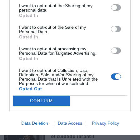
I want to opt-out of the Sharing of my
Laboratorios ISDIN
personal data.
Opted In
I want to opt-out of the Sale of my
Destacados
Personal Data.
Opted In
La venta online de medicamentos
I want to opt-out of processing my
de uso humano: seguridad y
Personal Data for Targeted Advertising.
trazabilidad
Opted In
DIGITAL
Isabel Marín Moral
28/07/2026
I want to opt-out of Collection, Use,
Retention, Sale, and/or Sharing of my
Personal Data that Is Unrelated with the
Purposes for which it was collected.
Récord de comunicaciones para el
Opted Out
24 Congreso Nacional
Farmacéutico de Oviedo
CONFIRM
NOTICIAS Y NOVEDADES
Redacción
31/07/2026
Data Deletion
Data Access
Privacy Policy
La farmacia, un apoyo esencial en
el cuidado infantil