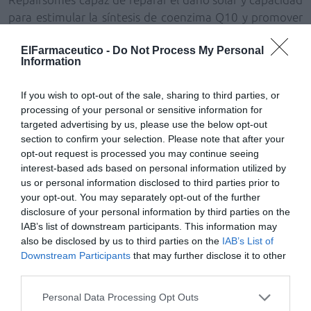
para estimular la síntesis de coenzima Q10 y promover
la producción de colágeno.
ElFarmaceutico -
Do Not Process My Personal
Information
FotoUltra Age Repair
está disponible sin color y con
color; este último aporta una cobertura natural que
If you wish to opt-out of the sale, sharing to third parties, or
unifica el tono, disimula imperfecciones y proporciona
processing of your personal or sensitive information for
un efecto buena cara inmediato.
targeted advertising by us, please use the below opt-out
section to confirm your selection. Please note that after your
opt-out request is processed you may continue seeing
Añadir
El Farmacéutico
como fuente preferida
interest-based ads based on personal information utilized by
de Google de forma gratuita
us or personal information disclosed to third parties prior to
Mantente informado con las últimas noticias de actualidad.
your opt-out. You may separately opt-out of the further
ACTIVAR AHORA
disclosure of your personal information by third parties on the
IAB’s list of downstream participants. This information may
also be disclosed by us to third parties on the
IAB’s List of
Tags
Downstream Participants
that may further disclose it to other
third parties.
fotoprotección
antiaging
Personal Data Processing Opt Outs