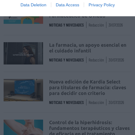
Récord de comunicaciones para el
Data Deletion
Data Access
Privacy Policy
24 Congreso Nacional
Farmacéutico de Oviedo
NOTICIAS Y NOVEDADES
Redacción
31/07/2026
La farmacia, un apoyo esencial en
el cuidado infantil
NOTICIAS Y NOVEDADES
Redacción
30/07/2026
Nueva edición de Kardia Select
para titulares de farmacia: claves
para decidir con criterio
NOTICIAS Y NOVEDADES
Redacción
30/07/2026
Control de la hiperhidrosis:
fundamentos terapéuticos y claves
de eficacia en el tratamiento