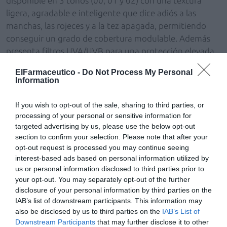
disponible en 3 tonos (00, 01 y 02) con una textura
ligera, agradable e inteligente que dice adiós a las
manchas, las rojeces y a la tez apagada, permitiendo
conseguir un grado de cobertura modulable. Además
presenta filtros UVA/UVB para una protección elevada
SPF30, por lo que es más que una base de maquillaje, a
ElFarmaceutico -
Do Not Process My Personal
lo que se suma la niacinamida para proteger de la
Information
contaminación y de las partículas finas, lo que alarga la
vida de las células expuestas y refuerza la barrera
If you wish to opt-out of the sale, sharing to third parties, or
cutánea.
processing of your personal or sensitive information for
targeted advertising by us, please use the below opt-out
Para terminar el ritual, alisar los rasgos y unificar la tez,
section to confirm your selection. Please note that after your
opt-out request is processed you may continue seeing
Filorga pone a disposición de las usuarias Flash-Nude
interest-based ads based on personal information utilized by
[Powder], polvos con un acabado de alta definición, que
us or personal information disclosed to third parties prior to
dominan los brillos y perfeccionan la piel, con un
your opt-out. You may separately opt-out of the further
resultado sedoso imperceptible y un tono universal que
disclosure of your personal information by third parties on the
sirve para todo tipo de pieles.
IAB’s list of downstream participants. This information may
also be disclosed by us to third parties on the
IAB’s List of
Downstream Participants
that may further disclose it to other