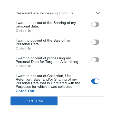
Añadir
El Farmacéutico
como fuente preferida
third parties.
de Google de forma gratuita
Mantente informado con las últimas noticias de actualidad.
Personal Data Processing Opt Outs
ACTIVAR AHORA
I want to opt-out of the Sharing of my
personal data.
Opted In
Tags
I want to opt-out of the Sale of my
Personal Data.
Opted In
cosmética
FlashNude
FILORGA
I want to opt-out of processing my
Personal Data for Targeted Advertising.
Opted In
Destacados
I want to opt-out of Collection, Use,
Retention, Sale, and/or Sharing of my
Personal Data that Is Unrelated with the
La venta online de medicamentos
Purposes for which it was collected.
de uso humano: seguridad y
Opted Out
trazabilidad
CONFIRM
DIGITAL
Isabel Marín Moral
28/07/2026