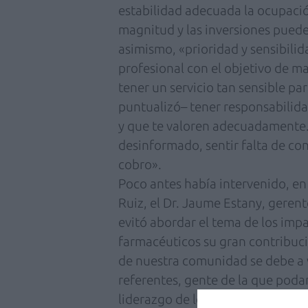
estabilidad adecuada la ocupació
magnitud y las inversiones pue
asimismo, «prioridad y sensibilid
profesional con el objetivo de m
tener un servicio tan sensible pa
puntualizó– tener responsabilidad
y que te valoren adecuadamente. 
desinformado, sentir falta de co
cobro».
Poco antes había intervenido, en
Ruiz, el Dr. Jaume Estany, gerent
evitó abordar el tema de los impa
farmacéuticos su gran contribuci
de nuestra comunidad se debe a 
referentes, gente de la que poda
liderazgo de los que estáis al fr