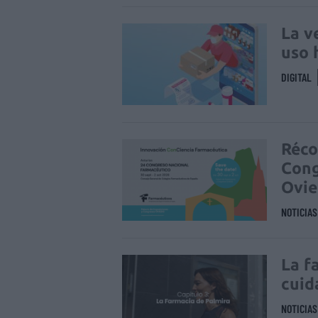
La v
uso 
DIGITAL
Réco
Cong
Ovi
NOTICIA
La f
cuid
NOTICIA