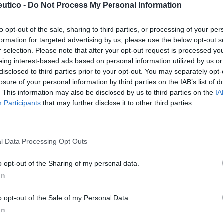
utico -
Do Not Process My Personal Information
to opt-out of the sale, sharing to third parties, or processing of your per
formation for targeted advertising by us, please use the below opt-out s
bía ido por unos derroteros muy diferentes,
r selection. Please note that after your opt-out request is processed y
l Maldonado, catedrático de Farmacología de
eing interest-based ads based on personal information utilized by us or
disclosed to third parties prior to your opt-out. You may separately opt-
era «El cerebro y las adicciones» y en ella
losure of your personal information by third parties on the IAB’s list of
 asistentes el mensaje de que la adicción no
. This information may also be disclosed by us to third parties on the
IA
, y lo resumió en dos aspectos muy concretos:
Participants
that may further disclose it to other third parties.
or placer, pero luego sigue consumiendo para
ceso acaba perdiendo la capacidad racional
l Data Processing Opt Outs
ente preocupado por el elevado consumo –de
o opt-out of the Sharing of my personal data.
nzodiacepinas entre la población adulta
In
los jóvenes, que ya inician su consumo a los
rmacéuticos que desde su privilegiada posición
o opt-out of the Sale of my Personal Data.
In
r a la población sobre los aspectos negativos