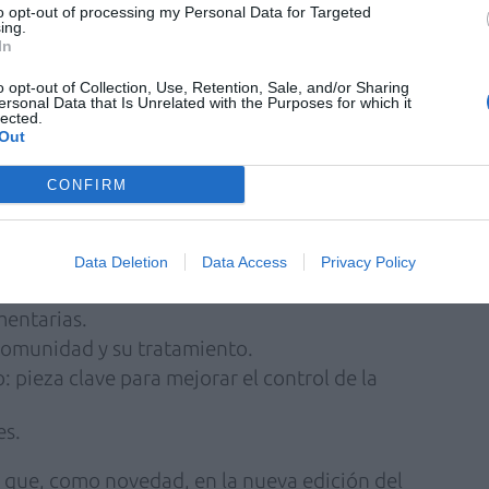
to opt-out of processing my Personal Data for Targeted
ing.
In
el Programa de Formación Continuada de
o opt-out of Collection, Use, Retention, Sale, and/or Sharing
ersonal Data that Is Unrelated with the Purposes for which it
la edición 2015-2016 del programa, que son
lected.
Out
CONFIRM
ico desde la nutrición.
a a la edad (DMAE).
unitarias en la farmacia.
Data Deletion
Data Access
Privacy Policy
n y tratamiento.
mentarias.
comunidad y su tratamiento.
: pieza clave para mejorar el control de la
es.
 que, como novedad, en la nueva edición del