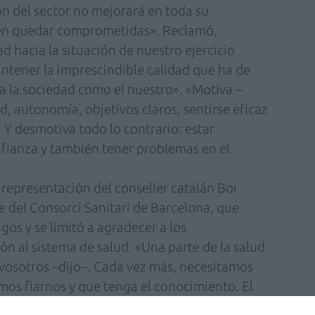
n del sector no mejorará en toda su
den quedar comprometidas». Reclamó,
ad hacia la situación de nuestro ejercicio
antener la imprescindible calidad que ha de
ra la sociedad como el nuestro». «Motiva –
, autonomía, objetivos claros, sentirse eficaz
Y desmotiva todo lo contrario: estar
nfianza y también tener problemas en el
 representación del conseller catalán Boi
e del Consorci Sanitari de Barcelona, que
gos y se limitó a agradecer a los
ón al sistema de salud. «Una parte de la salud
vosotros –dijo–. Cada vez más, necesitamos
mos fiarnos y que tenga el conocimiento. El
ente de la farmacia es muy importante, porque