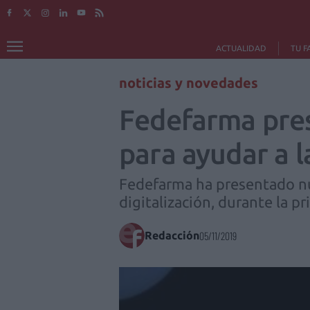
ACTUALIDAD
TU F
noticias y novedades
Fedefarma pres
para ayudar a l
Fedefarma ha presentado nue
digitalización, durante la p
Redacción
05/11/2019