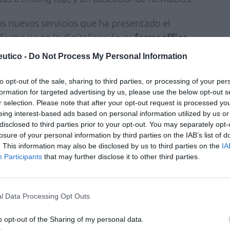
os nuevos servicios que ha presentado el
 farmacia en la digitalización es
farmaoffice
rollo de la imagen digital y la comunicación
utico -
Do Not Process My Personal Information
 en resumen, de una plataforma personalizada,
as farmacias f:, desde la que cada farmacia
to opt-out of the sale, sharing to third parties, or processing of your per
formation for targeted advertising by us, please use the below opt-out s
 comunicación online, gestionar su agenda de
r selection. Please note that after your opt-out request is processed y
 publicar contenidos compartiéndolos en RRSS y
eing interest-based ads based on personal information utilized by us or
disclosed to third parties prior to your opt-out. You may separately opt-
losure of your personal information by third parties on the IAB’s list of
. This information may also be disclosed by us to third parties on the
IA
uciones digitales al servicio de la farmacia
Participants
that may further disclose it to other third parties.
 Industria" es
Repofarma
, un repositorio en el
r todas las actualizaciones de sus vademécums
 farmacias.
l Data Processing Opt Outs
ocación de partner integral de la farmacia
o opt-out of the Sharing of my personal data.