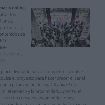
macia online
,
ulsar los
fianza,
 proximidad)
contenidos de
 SEO
a e-
lidad clara,
ia.
t place diseñado para la competencia entre
pulsa el proyecto para hacer crecer el canal
 por la priorización del
click & collect
en
m, el servicio y la proximidad. Además, el
 vlog con consejos, recomendaciones,
tas trending top, y un buscador de farmacias.