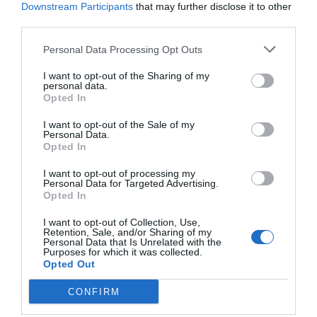
Añadir
El Farmacéutico
como fuente preferida
Downstream Participants
that may further disclose it to other
de Google de forma gratuita
third parties.
Mantente informado con las últimas noticias de actualidad.
ACTIVAR AHORA
Personal Data Processing Opt Outs
I want to opt-out of the Sharing of my
personal data.
Opted In
Tags
I want to opt-out of the Sale of my
Personal Data.
felicitaciones
Navidad
Farmamundi
Opted In
I want to opt-out of processing my
Personal Data for Targeted Advertising.
Destacados
Opted In
I want to opt-out of Collection, Use,
La venta online de medicamentos
Retention, Sale, and/or Sharing of my
Personal Data that Is Unrelated with the
de uso humano: seguridad y
Purposes for which it was collected.
trazabilidad
Opted Out
DIGITAL
Isabel Marín Moral
28/07/2026
CONFIRM