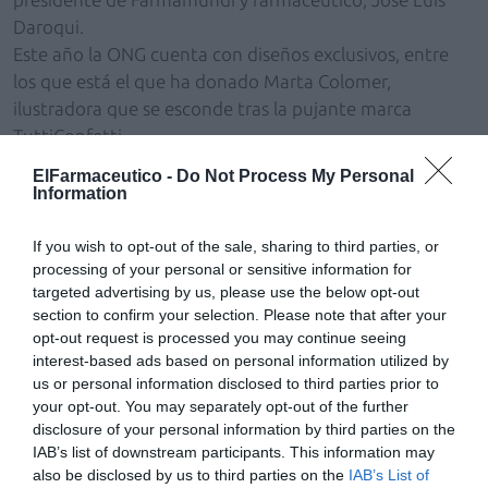
Daroqui.
Este año la ONG cuenta con diseños exclusivos, entre
los que está el que ha donado Marta Colomer,
ilustradora que se esconde tras la pujante marca
TuttiConfetti.
Todas las postales navideñas pueden personalizarse,
ElFarmaceutico -
Do Not Process My Personal
tanto las impresas como las digitales. Para ello, hay un
Information
equipo de profesionales que se encargarán de hacerlo
de forma rápida y creativa (insertar un logo a una o
If you wish to opt-out of the sale, sharing to third parties, or
processing of your personal or sensitive information for
varias tintas, escribir un mensaje directo...).
targeted advertising by us, please use the below opt-out
El pedido mínimo de postales personalizadas es de 75
section to confirm your selection. Please note that after your
unidades y 25 en caso de que no se quiera añadir nada
opt-out request is processed you may continue seeing
en su interior.
interest-based ads based on personal information utilized by
us or personal information disclosed to third parties prior to
Más información:
your opt-out. You may separately opt-out of the further
www.farmamundi.org
disclosure of your personal information by third parties on the
IAB’s list of downstream participants. This information may
also be disclosed by us to third parties on the
IAB’s List of