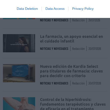
Récord de comunicaciones para el
24 Congreso Nacional
Data Deletion
Data Access
Privacy Policy
Farmacéutico de Oviedo
NOTICIAS Y NOVEDADES
Redacción
31/07/2026
La farmacia, un apoyo esencial en
el cuidado infantil
NOTICIAS Y NOVEDADES
Redacción
30/07/2026
Nueva edición de Kardia Select
para titulares de farmacia: claves
para decidir con criterio
NOTICIAS Y NOVEDADES
Redacción
30/07/2026
Control de la hiperhidrosis:
fundamentos terapéuticos y claves
de eficacia en el tratamiento