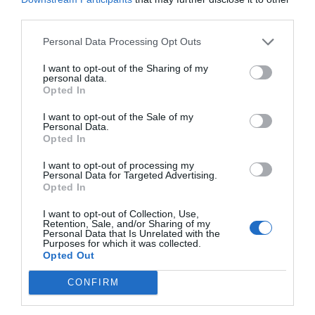
third parties.
Tags
Personal Data Processing Opt Outs
Farmamundi
Extremadura
guía
I want to opt-out of the Sharing of my
personal data.
Opted In
Destacados
I want to opt-out of the Sale of my
Personal Data.
Opted In
La venta online de medicamentos
de uso humano: seguridad y
I want to opt-out of processing my
trazabilidad
Personal Data for Targeted Advertising.
Opted In
DIGITAL
Isabel Marín Moral
28/07/2026
I want to opt-out of Collection, Use,
Retention, Sale, and/or Sharing of my
Personal Data that Is Unrelated with the
Récord de comunicaciones para el
Purposes for which it was collected.
24 Congreso Nacional
Opted Out
Farmacéutico de Oviedo
CONFIRM
NOTICIAS Y NOVEDADES
Redacción
31/07/2026