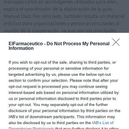
mensajes como en las imágenes utilizadas para ello»,
explica el coordinador de la elaboración de la guía,
Manuel Díaz. Por otro lado, también resulta un material
práctico para organizaciones y personas vinculadas al
mundo de la cooperación, ya que son los principales
difusores de la situación que allí se vive.
ElFarmaceutico -
Do Not Process My Personal
Information
Se han impreso un total de 400 ejemplares que serán
distribuidos a medios de comunicación. Además, la guía
If you wish to opt-out of the sale, sharing to third parties, or
también está disponible en la sección de
processing of your personal or sensitive information for
«Comunicación-Libros» de la web de Farmamundi
targeted advertising by us, please use the below opt-out
(www.farmamundi.org).
section to confirm your selection. Please note that after your
opt-out request is processed you may continue seeing
interest-based ads based on personal information utilized by
Añadir
El Farmacéutico
como fuente preferida
us or personal information disclosed to third parties prior to
de Google de forma gratuita
your opt-out. You may separately opt-out of the further
Mantente informado con las últimas noticias de actualidad.
disclosure of your personal information by third parties on the
ACTIVAR AHORA
IAB’s list of downstream participants. This information may
also be disclosed by us to third parties on the
IAB’s List of
Downstream Participants
that may further disclose it to other