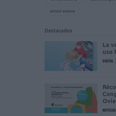
antoni esteve
Destacados
La v
uso 
DIGITAL
Réco
Cong
Ovi
NOTICIA