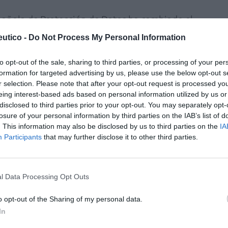
pañola de Protección de Datos ha cambiado el
cometer los cambios necesarios para lograr la
utico -
Do Not Process My Personal Information
va: la individualización de todos los datos.
to opt-out of the sale, sharing to third parties, or processing of your per
formation for targeted advertising by us, please use the below opt-out s
r selection. Please note that after your opt-out request is processed y
e afronta el sector nació en 2013 en el seno
eing interest-based ads based on personal information utilized by us or
opea agrupada en la federación EFPIA. Un año
disclosed to third parties prior to your opt-out. You may separately opt-
so esta medida en su Código de Buenas
losure of your personal information by third parties on the IAB’s list of
. This information may also be disclosed by us to third parties on the
IA
n públicas todas las transferencias de valor
Participants
that may further disclose it to other third parties.
rofesionales sanitarios y organizaciones
n y reuniones científico-profesionales,
n el caso de las organizaciones sanitarias (ya
l Data Processing Opt Outs
), también las donaciones. Cada compañía
alor en su sitio web cada mes de junio, con los
o opt-out of the Sharing of my personal data.
In
do comienzo este año con las cifras de 2015.