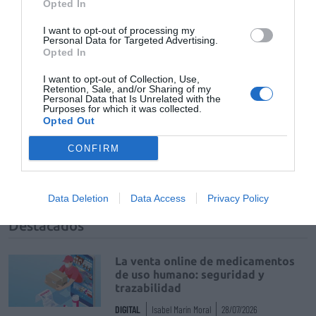
Opted In
I want to opt-out of processing my
Añadir
El Farmacéutico
como fuente preferida
Personal Data for Targeted Advertising.
de Google de forma gratuita
Opted In
Mantente informado con las últimas noticias de actualidad.
ACTIVAR AHORA
I want to opt-out of Collection, Use,
Retention, Sale, and/or Sharing of my
Personal Data that Is Unrelated with the
Purposes for which it was collected.
Opted Out
Tags
CONFIRM
medioambiente
candidiasis
cistitis
Data Deletion
Data Access
Privacy Policy
Destacados
La venta online de medicamentos
de uso humano: seguridad y
trazabilidad
DIGITAL
Isabel Marín Moral
28/07/2026