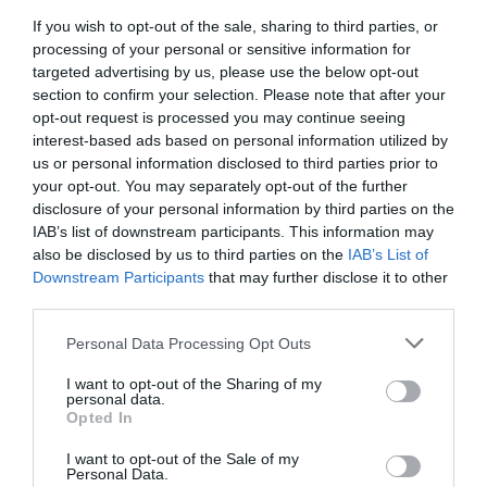
(Certificado OEKO-TEX y GOTS) transpirable y suave.
If you wish to opt-out of the sale, sharing to third parties, or
Su capacidad de absorción es perfecta para dar un plus
processing of your personal or sensitive information for
targeted advertising by us, please use the below opt-out
de seguridad si se usa junto a la copa menstrual, pero
section to confirm your selection. Please note that after your
podría usarse por sí solo tanto los primeros y últimos
opt-out request is processed you may continue seeing
días de la menstruación, como al final del postparto.
interest-based ads based on personal information utilized by
Enna Protect protege la ropa interior de pequeñas
us or personal information disclosed to third parties prior to
pérdidas de orina, de pequeños sangrados provocados
your opt-out. You may separately opt-out of the further
por el DIU y del flujo vaginal.
disclosure of your personal information by third parties on the
IAB’s list of downstream participants. This information may
also be disclosed by us to third parties on the
IAB’s List of
La vida útil de Enna Protect es de 100 lavados. Se
Downstream Participants
that may further disclose it to other
recomienda lavar con agua fría (a mano o en la
third parties.
lavadora) y debe evitarse el uso de secadora y plancha.
Personal Data Processing Opt Outs
Enna Protect se comercializa en dos formatos:
I want to opt-out of the Sharing of my
personal data.
Caja de 1 unidad (formato braga o tanga) con un
Opted In
P.V.P.R. de 9,95 €.
Caja de 3 unidades (formato braga o tanga) con un
I want to opt-out of the Sale of my
Personal Data.
P.V.P.R. de 28,95 €.