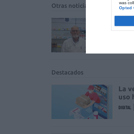
was col
Otras noticias destacadas
Opted 
Jaim
elec
NOTICIA
Destacados
La v
uso 
DIGITAL