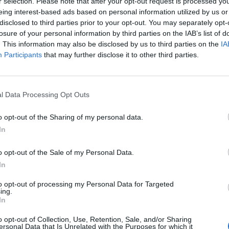
r selection. Please note that after your opt-out request is processed y
ía, con propuestas concretas como la no
eing interest-based ads based on personal information utilized by us or
 límite de mandatos, la mejora en la oferta
disclosed to third parties prior to your opt-out. You may separately opt-
, y la implantación de un canal ético. Con todo
losure of your personal information by third parties on the IAB’s list of
. This information may also be disclosed by us to third parties on the
IA
cionar el orgullo de pertenencia hacia el
Participants
that may further disclose it to other third parties.
fuente preferida de Google
l Data Processing Opt Outs
ACTIVAR AHORA
ticias de actualidad.
o opt-out of the Sharing of my personal data.
In
o opt-out of the Sale of my Personal Data.
In
to opt-out of processing my Personal Data for Targeted
ing.
acéuticos de Valencia
In
o opt-out of Collection, Use, Retention, Sale, and/or Sharing
ersonal Data that Is Unrelated with the Purposes for which it