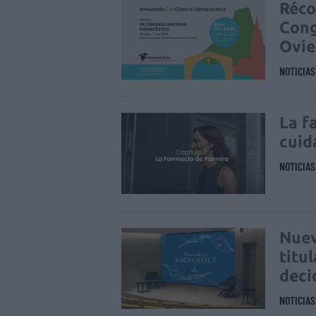
Réco
Cong
Ovi
NOTICIA
La f
cuid
NOTICIA
Nuev
titu
deci
NOTICIA