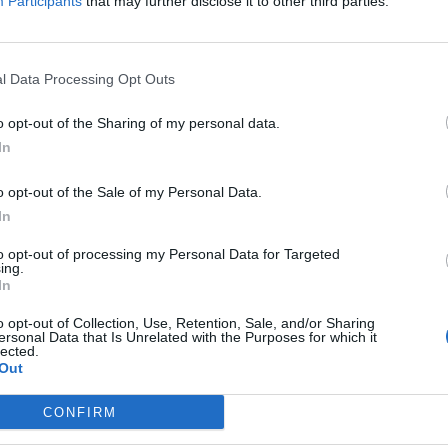
Participants
that may further disclose it to other third parties.
io. Deben estar integrados en el sistema de
icación y delimitando su papel, funciones y
l Data Processing Opt Outs
 profesionales».
o opt-out of the Sharing of my personal data.
irector del Observatorio del Medicamento,
In
está perdiendo eficiencia al no dar
gunas sintomatologías menores, a diferencia
o opt-out of the Sale of my Personal Data.
o. Los hospitales públicos de Navarra, dijo
In
sos en medicamentos como todas las recetas
to opt-out of processing my Personal Data for Targeted
ing.
ensan en las farmacias». Señaló, por otra
In
tos de los hospitales españoles ha
o opt-out of Collection, Use, Retention, Sale, and/or Sharing
cetas un 3%, y que es un error bajar los
ersonal Data that Is Unrelated with the Purposes for which it
lected.
acilitar los productos caros en los
Out
que potenciar la inversión en la atención
os los medicamentos. Explicó, asimismo, que
CONFIRM
ropea el farmacéutico cuenta con el llamado