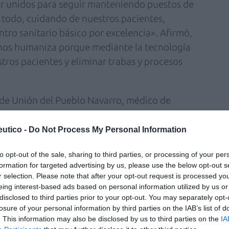
r unidos para seguir manteniendo puestos de
e todo, cuidando de nuestros pacientes,
ntro sanitario básico por excelencia». Afirmó,
n nos humaniza porque mediante la tecnología
ros pacientes y eliminar trabas y procesos
 de Unión del Pueblo Navarro, médico de
taria, afirmó que «los farmacéuticos están
mero de servicios y que el sistema sanitario
utico -
Do Not Process My Personal Information
un cambio profundo en todos los ámbitos para
to opt-out of the sale, sharing to third parties, or processing of your per
que es la vía que mejor puede canalizar los
formation for targeted advertising by us, please use the below opt-out s
ntes. Son necesarios equipos
r selection. Please note that after your opt-out request is processed y
de forma integrada para dar respuesta integral
eing interest-based ads based on personal information utilized by us or
disclosed to third parties prior to your opt-out. You may separately opt-
ay que incentivar el trabajo bien hecho y
losure of your personal information by third parties on the IAB’s list of
ación de valor en salud». Ibarrola opinó que
. This information may also be disclosed by us to third parties on the
IA
 a las oficinas de farmacia se les utiliza