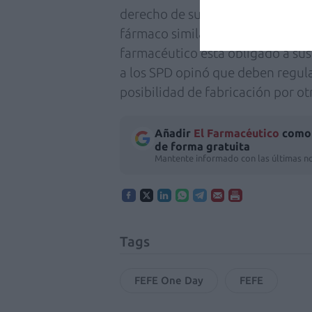
derecho de sustitución que cons
fármaco similar al que el medico
farmacéutico está obligado a sus
a los SPD opinó que deben regula
posibilidad de fabricación por o
Añadir
El Farmacéutico
como 
de forma gratuita
Mantente informado con las últimas no
Tags
FEFE One Day
FEFE