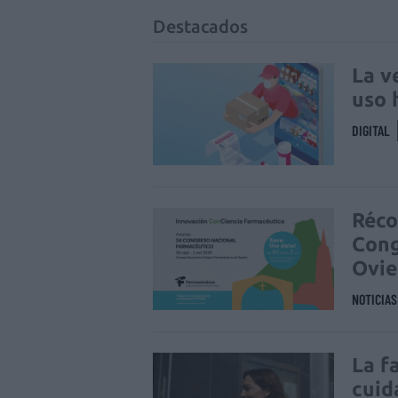
Destacados
La v
uso 
DIGITAL
Réco
Cong
Ovi
NOTICIA
La f
cuid