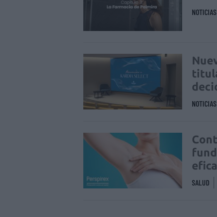
NOTICIA
Nuev
titu
deci
NOTICIA
Cont
fund
efic
SALUD