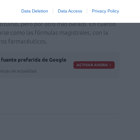
iste en que los farmacéuticos pueden dar un
Data Deletion
Data Access
Privacy Policy
 ha recetado, mientras que en España el
tituirlo, pero por otro más barato. En cuanto
rse como las fórmulas magistrales, con la
tros farmacéuticos.
fuente preferida de Google
ACTIVAR AHORA
ticias de actualidad.