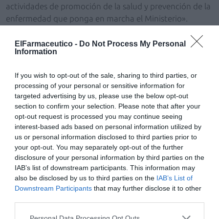
actividades de promoción de la salud y prevención de la
enfermedad que ponga en marcha el Ministerio».
Cobertura
ElFarmaceutico -
Do Not Process My Personal
Information
Jesús Aguilar ha valorado muy positivamente el
acuerdo, ya que «permitirá aprovechar la amplia
If you wish to opt-out of the sale, sharing to third parties, or
cobertura y profesionalidad de la red de farmacias para
processing of your personal or sensitive information for
promover la detección precoz del VIH,
targeted advertising by us, please use the below opt-out
complementando así los programas de diagnóstico que
section to confirm your selection. Please note that after your
se están desarrollando ya en farmacias con la
opt-out request is processed you may continue seeing
colaboración de diferentes comunidades autónomas y
interest-based ads based on personal information utilized by
us or personal information disclosed to third parties prior to
que tan buenos resultados están ofreciendo». Además,
your opt-out. You may separately opt-out of the further
Aguilar ha querido destacar que esta iniciativa viene a
disclosure of your personal information by third parties on the
potenciar aún más «la labor de salud pública que
IAB’s list of downstream participants. This information may
realizan las farmacias en el ámbito de la detección
also be disclosed by us to third parties on the
IAB’s List of
precoz y los cribados, como ocurre con el cáncer de
Downstream Participants
that may further disclose it to other
colon».
third parties.
Personal Data Processing Opt Outs