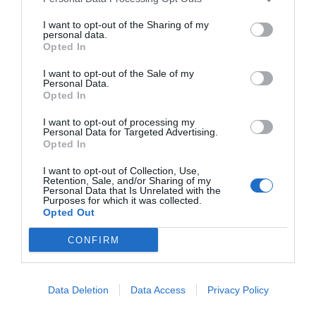
Por su parte, Elena Andradas ha querido señalar que
este convenio ayudará a la normalización de las pruebas
I want to opt-out of the Sharing of my
personal data.
diagnósticas del VIH, con la incorporación de las
Opted In
pruebas de autodiagnóstico de VIH como una
estrategia más de la oferta ya disponible y que
I want to opt-out of the Sale of my
Personal Data.
contribuirá a la disminución del retraso diagnóstico, ya
Opted In
que reducir el número de personas VIH positivas que no
I want to opt-out of processing my
conocen que están infectadas es una prioridad.
Personal Data for Targeted Advertising.
Opted In
Añadir
El Farmacéutico
como fuente preferida
I want to opt-out of Collection, Use,
de Google de forma gratuita
Retention, Sale, and/or Sharing of my
Personal Data that Is Unrelated with the
Mantente informado con las últimas noticias de actualidad.
Purposes for which it was collected.
ACTIVAR AHORA
Opted Out
CONFIRM
Tags
Data Deletion
Data Access
Privacy Policy
Ministerio de Sanidad, Servicios Sociales e Igualdad