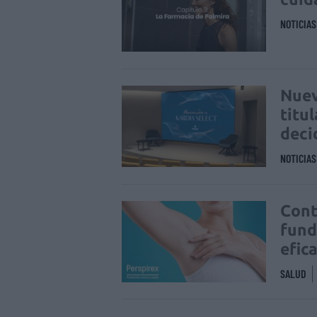
NOTICIA
Nuev
titu
deci
NOTICIA
Cont
fund
efic
SALUD