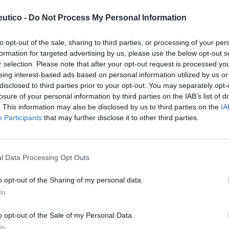
es de venta en farmacia».
utico -
Do Not Process My Personal Information
 cada diez catalanes prefiere las plantas de
de venta en otros establecimientos. A este
to opt-out of the sale, sharing to third parties, or processing of your per
formation for targeted advertising by us, please use the below opt-out s
 año pasado las plantas medicinales con
r selection. Please note that after your opt-out request is processed y
ueden dispensar en farmacias.
eing interest-based ads based on personal information utilized by us or
disclosed to third parties prior to your opt-out. You may separately opt-
losure of your personal information by third parties on the IAB’s list of
fuente preferida de Google
. This information may also be disclosed by us to third parties on the
IA
ACTIVAR AHORA
Participants
that may further disclose it to other third parties.
ticias de actualidad.
l Data Processing Opt Outs
o opt-out of the Sharing of my personal data.
In
CA
obesidad
o opt-out of the Sale of my Personal Data.
In