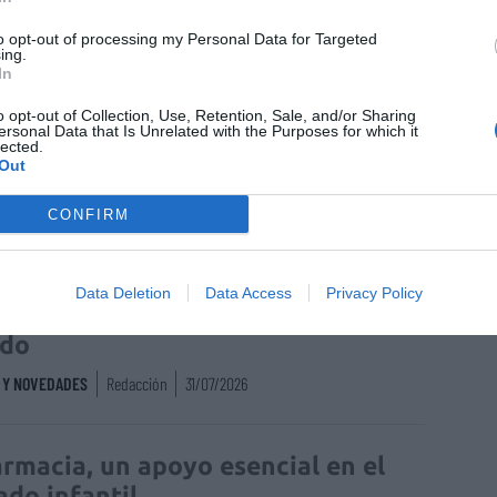
to opt-out of processing my Personal Data for Targeted
ing.
In
enta online de medicamentos de
o opt-out of Collection, Use, Retention, Sale, and/or Sharing
humano: seguridad y trazabilidad
ersonal Data that Is Unrelated with the Purposes for which it
lected.
Out
Isabel Marín Moral
28/07/2026
CONFIRM
rd de comunicaciones para el 24
Data Deletion
Data Access
Privacy Policy
reso Nacional Farmacéutico de
edo
S Y NOVEDADES
Redacción
31/07/2026
armacia, un apoyo esencial en el
ado infantil