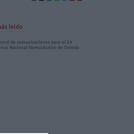
ás leído
cord de comunicaciones para el 24
eso Nacional Farmacéutico de Oviedo