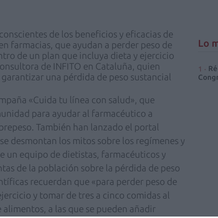
onscientes de los beneficios y eficacias de
Lo m
 en farmacias, que ayudan a perder peso de
ro de un plan que incluya dieta y ejercicio
consultora de INFITO en Cataluña, quien
Ré
garantizar una pérdida de peso sustancial
Congr
mpaña «Cuida tu línea con salud», que
munidad para ayudar al farmacéutico a
obrepeso. También han lanzado el portal
se desmontan los mitos sobre los regímenes y
ue un equipo de dietistas, farmacéuticos y
tas de la población sobre la pérdida de peso
ntíficas recuerdan que «para perder peso de
ercicio y tomar de tres a cinco comidas al
e alimentos, a las que se pueden añadir