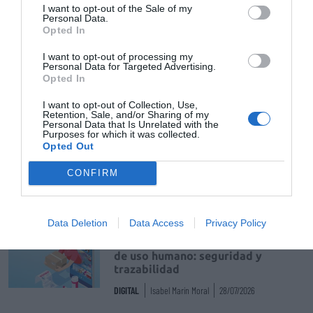
I want to opt-out of the Sale of my
Personal Data.
Opted In
Tags
I want to opt-out of processing my
Personal Data for Targeted Advertising.
Consejo General de Colegios Oficiales de
Opted In
Farmacéuticos
I want to opt-out of Collection, Use,
Retention, Sale, and/or Sharing of my
Diabetes
fede
Andoni Lorenzo
Personal Data that Is Unrelated with the
Purposes for which it was collected.
Opted Out
Jesús Aguilar
CONFIRM
Destacados
Data Deletion
Data Access
Privacy Policy
La venta online de medicamentos
de uso humano: seguridad y
trazabilidad
DIGITAL
Isabel Marín Moral
28/07/2026