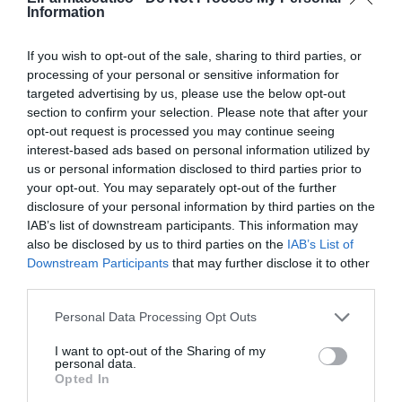
Information
El presidente de FEDE, Andoni Lorenzo, ha destacado
que «este acuerdo supone un paso adelante en la
If you wish to opt-out of the sale, sharing to third parties, or
mejora tanto de la asistencia como de la calidad de vida
processing of your personal or sensitive information for
targeted advertising by us, please use the below opt-out
de las personas con diabetes. En muchas ocasiones, por
section to confirm your selection. Please note that after your
su proximidad y por su cercanía, son los farmacéuticos a
opt-out request is processed you may continue seeing
quienes acude un paciente ante alguna duda de salud.
interest-based ads based on personal information utilized by
Si estos ofrecen información sobre las asociaciones y
us or personal information disclosed to third parties prior to
promueven la detección precoz de la diabetes, pueden
your opt-out. You may separately opt-out of the further
dar una magnifica asistencia al colectivo, además de
disclosure of your personal information by third parties on the
IAB’s list of downstream participants. This information may
ayudar a detectar aquellos casos de personas que
also be disclosed by us to third parties on the
IAB’s List of
padecen la patología y no lo saben, y que se estima que
Downstream Participants
that may further disclose it to other
son unos 2.000.000 en España».
third parties.
Personal Data Processing Opt Outs
Añadir
El Farmacéutico
como fuente preferida
de Google de forma gratuita
I want to opt-out of the Sharing of my
Mantente informado con las últimas noticias de actualidad.
personal data.
ACTIVAR AHORA
Opted In