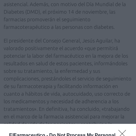
asistencial. Además, con motivo del Día Mundial de la
Diabetes (DMD), el próximo 14 de noviembre, las
farmacias promoverán el seguimiento
farmacoterapéutico a las personas con diabetes.
El presidente del Consejo General, Jesús Aguilar, ha
valorado positivamente el acuerdo «que permitirá
potenciar la labor del farmacéutico en la mejora de los
resultados en salud de estos pacientes, informándoles
sobre su tratamiento, la enfermedad y sus
complicaciones, prestándoles el servicio de seguimiento
de su farmacoterapia y facilitando información en
cuanto a hábitos de vida, autocuidado, uso correcto de
los medicamentos y necesidad de adherencia a los
tratamientos». En definitiva, ha concluido, «trabajando
en el marco de la farmacia asistencial para mejorar la
calidad de vida de los pacientes y contribuir a la
sostenibilidad del sistema».
ElFarmaceutico -
Do Not Process My Personal