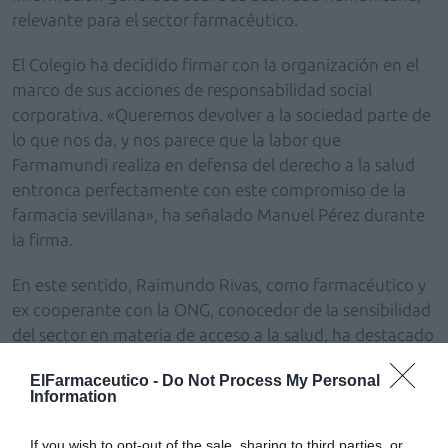
relevante para el sector farmacéutico.
El Colegio ha decidido firmar con la organización en el
marco de sus acciones de responsabilidad social
corporativa. «Queremos devolver a la sociedad parte de
lo que nos da, y nos parece que la labor que
Farmamundi realiza en defensa del derecho a la salud
entronca perfectamente con este compromiso de la
farmacia sevillana», ha señalado Manuel Pérez durante
la firma.
En este sentido, Raimundo Rivas, como farmacéutico y
ex cooperante con la ONG, conocedor de la sensibilidad
del sector en materia de acceso a la salud, ha destacado
la importancia de este acuerdo: «Queremos hacer
ElFarmaceutico -
Do Not Process My Personal
partícipes a compañeros de las dificultades que tienen
Information
muchas personas para optar a una sanidad y a unos
fármacos de calidad, y mostrarles así el papel
If you wish to opt-out of the sale, sharing to third parties, or