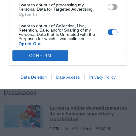
I want to opt-out of processing my
Personal Data for Targeted Advertising.
Opted In
Tags
I want to opt-out of Collection, Use,
Retention, Sale, and/or Sharing of my
Personal Data that Is Unrelated with the
Purposes for which it was collected.
Manuel Pérez Fernández
Raimundo Rivas
Opted Out
Colegio Oficial de Farmacéuticos de Sevilla
CONFIRM
Farmamundi
Data Deletion
Data Access
Privacy Policy
Destacados
La venta online de medicamentos
de uso humano: seguridad y
trazabilidad
DIGITAL
Isabel Marín Moral
28/07/2026