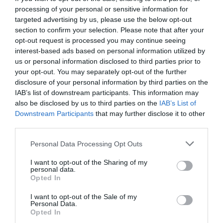
importante que tiene la ONG para paliar esta situación
processing of your personal or sensitive information for
y cómo el colectivo, desde la provincia, puede
targeted advertising by us, please use the below opt-out
ayudarnos desde sus boticas».
section to confirm your selection. Please note that after your
opt-out request is processed you may continue seeing
interest-based ads based on personal information utilized by
Gracias a este convenio, el Colegio se compromete con
us or personal information disclosed to third parties prior to
la salud de las comunidades más vulnerables a las que
your opt-out. You may separately opt-out of the further
Farmamundi asiste en proyectos de cooperación al
disclosure of your personal information by third parties on the
desarrollo como los que realiza en Guatemala,
IAB’s list of downstream participants. This information may
Nicaragua o República Democrática del Congo, y en
also be disclosed by us to third parties on the
IAB’s List of
Downstream Participants
that may further disclose it to other
intervenciones de emergencias como las que ha llevado
third parties.
a cabo recientemente en Siria, dando asistencia médica,
alimentos y cobijo a la población refugiada, o en Haití,
Personal Data Processing Opt Outs
con la atención con clínicas móviles tras el paso del
I want to opt-out of the Sharing of my
devastador huracán Matthew, entre otras acciones.
personal data.
Opted In
Añadir
El Farmacéutico
como fuente preferida
I want to opt-out of the Sale of my
de Google de forma gratuita
Personal Data.
Opted In
Mantente informado con las últimas noticias de actualidad.
ACTIVAR AHORA