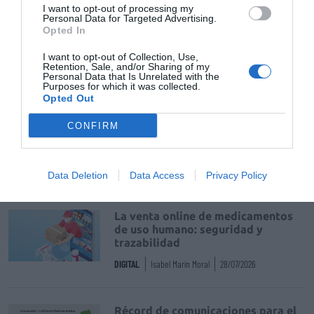
de Google de forma gratuita
I want to opt-out of processing my
Mantente informado con las últimas noticias de actualidad.
Personal Data for Targeted Advertising.
Opted In
ACTIVAR AHORA
I want to opt-out of Collection, Use,
Retention, Sale, and/or Sharing of my
Personal Data that Is Unrelated with the
Tags
Purposes for which it was collected.
Opted Out
CONFIRM
Farmaindustria
Data Deletion
Data Access
Privacy Policy
Destacados
La venta online de medicamentos
de uso humano: seguridad y
trazabilidad
DIGITAL
Isabel Marín Moral
28/07/2026
Récord de comunicaciones para el