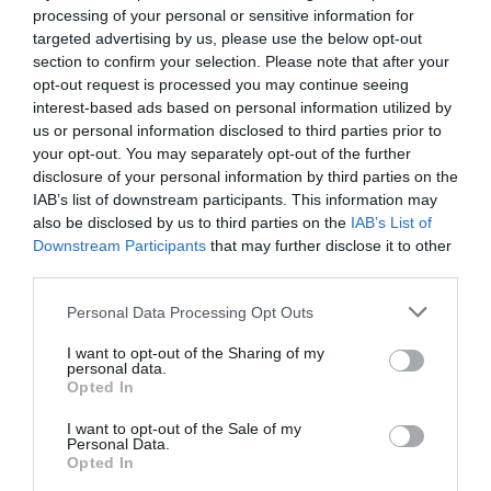
processing of your personal or sensitive information for
El presidente del CGCOM,
Tomás Cobo
, y el director
targeted advertising by us, please use the below opt-out
general de Farmaindustria,
Juan Yermo
, han firmado
section to confirm your selection. Please note that after your
opt-out request is processed you may continue seeing
este acuerdo en representación de sus respectivas
interest-based ads based on personal information utilized by
instituciones. El convenio establece la creación de una
us or personal information disclosed to third parties prior to
Comisión Paritaria de Seguimiento de la que formarán
your opt-out. You may separately opt-out of the further
parte, además de los firmantes del acuerdo, la
disclosure of your personal information by third parties on the
vicepresidenta segunda del CGCOM,
Manuela García
IAB’s list of downstream participants. This information may
also be disclosed by us to third parties on the
IAB’s List of
Romero
, y el director del Departamento de
Downstream Participants
that may further disclose it to other
Comunidades Autónomas de Farmaindustria,
José
third parties.
Ramón Luis-Yagüe
.
Personal Data Processing Opt Outs
Finalmente, este convenio prevé la colaboración con
I want to opt-out of the Sharing of my
otras instituciones, fundaciones, sociedades científicas
personal data.
o centros de investigación, tanto públicos como
Opted In
privados, previo acuerdo entre ambas partes.
I want to opt-out of the Sale of my
Personal Data.
Opted In
Añadir
El Farmacéutico
como fuente preferida