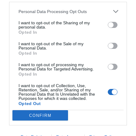
equidad farmacéutica de
Europa"
, afirman.
Personal Data Processing Opt Outs
El CGCOF asegura que mientras la
CNMC
insta a una
liberalización "que no goza de apoyo social ni político",
I want to opt-out of the Sharing of my
personal data.
los ciudadanos reconocen "ampliamente el valor de
Opted In
este modelo, ya que las farmacias son el
servicio
I want to opt-out of the Sale of my
esencial mejor valorado y el más accesible para los
Personal Data.
españoles con un 8,2 sobre 10, según el CIS
.
Opted In
I want to opt-out of processing my
El
Consejo General
considera prioritario
reforzar y
Personal Data for Targeted Advertising.
proteger un modelo que funciona
Opted In
, que garantiza
igualdad efectiva en el acceso al medicamento y que
I want to opt-out of Collection, Use,
sitúa la salud pública, la protección de los pacientes y la
Retention, Sale, and/or Sharing of my
Personal Data that Is Unrelated with the
cohesión territorial por encima de intereses puramente
Purposes for which it was collected.
Opted Out
mercantiles.
CONFIRM
Un recurso sanitario esencial
Como indican desde el CGCOF, "la farmacia comunitaria,
tal y como contempla la ley, es un establecimiento