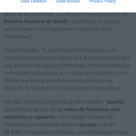
Data Deletion
Data Access
Privacy Policy
sanitario y el medicamento un bien esencial para la
salud de los pacientes. La red de farmacias es parte del
Sistema Nacional de Salud
y constituye un recurso
sanitario esencial integrado en la atención a los
ciudadanos".
Para el Consejo, "la planificación farmacéutica no
constituye una barrera arbitraria a la competencia, sino
una garantía de equidad territorial y cohesión sanitaria.
Su finalidad es asegurar que cualquier ciudadano, viva
donde viva, tenga acceso al medicamento y a la
atención farmacéutica en condiciones de igualdad".
Por ello, afirman que gracias a este modelo, "
España
dispone hoy de una de las
redes de farmacias más
accesibles y capilares
, con el mayor número de
farmacias por habitante de toda
Europa
: más de
22.231
farmacias comunitarias, una farmacia por cada