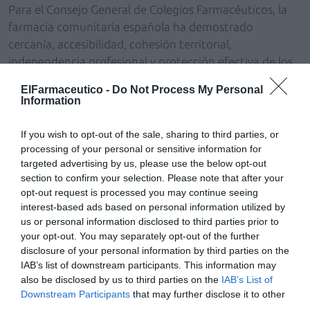
Para el Consejo General de Colegios Farmacéuticos, la
farmacia comunitaria española ha demostrado
cercanía, accesibilidad, cohesión territorial,
independencia profesional y protección efectiva de los
pacientes, lo que supone "un importante valor sanitario
ElFarmaceutico -
Do Not Process My Personal
y social".
Information
Por ello, consideran que no es casualidad que el
If you wish to opt-out of the sale, sharing to third parties, or
Tribunal de Justicia de la Unión Europea
haya avalado
processing of your personal or sensitive information for
expresamente este modelo por razones de salud
targeted advertising by us, please use the below opt-out
pública, seguridad del paciente y garantía de
section to confirm your selection. Please note that after your
opt-out request is processed you may continue seeing
abastecimiento.
interest-based ads based on personal information utilized by
us or personal information disclosed to third parties prior to
"Reducir la farmacia a una mera actividad económica
your opt-out. You may separately opt-out of the further
como propone el informe de la
CNMC
supone ignorar
disclosure of your personal information by third parties on the
deliberadamente su dimensión sanitaria y social y pone
IAB’s list of downstream participants. This information may
en riesgo un modelo que ha permitido garantizar en
also be disclosed by us to third parties on the
IAB’s List of
Downstream Participants
that may further disclose it to other
España
uno de los mayores niveles de accesibilidad y
third parties.