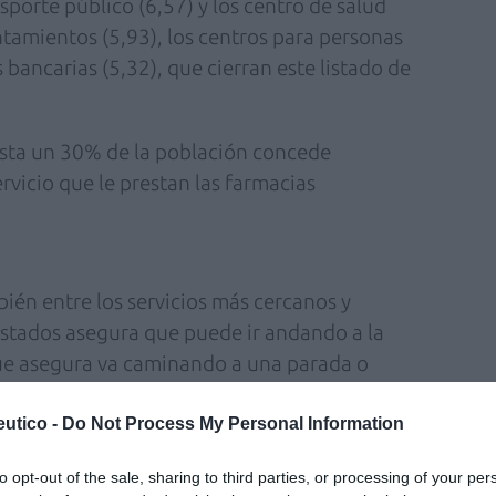
ansporte público (6,57) y los centro de salud
untamientos (5,93), los centros para personas
 bancarias (5,32), que cierran este listado de
asta un 30% de la población concede
rvicio que le prestan las farmacias
ién entre los servicios más cercanos y
estados asegura que puede ir andando a la
ue asegura va caminando a una parada o
el 91% indica que también va andando a las
% al colegio de educación primaria, y el 87,2%
utico -
Do Not Process My Personal Information
salud. Los ciudadanos también señalan que
to opt-out of the sale, sharing to third parties, or processing of your per
bancarias (81%), las oficinas postales (78%) o