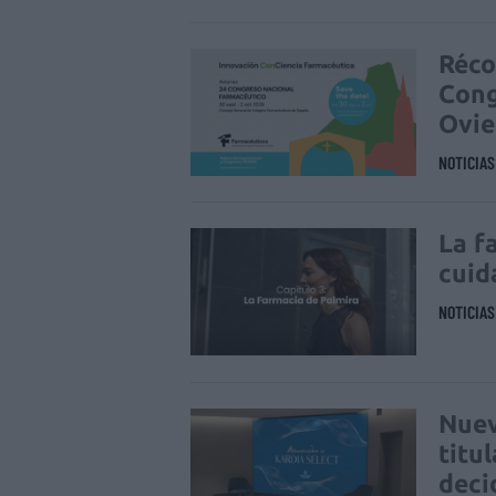
Réco
Cong
Ovi
NOTICIA
La f
cuid
NOTICIA
Nuev
titu
deci