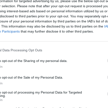
formation for targeted advertising by us, please use the below opt-out s
r selection. Please note that after your opt-out request is processed y
eing interest-based ads based on personal information utilized by us or
onsideran que las administraciones públicas
disclosed to third parties prior to your opt-out. You may separately opt-
losure of your personal information by third parties on the IAB’s list of
92,7%); en educación (89%) y en las
. This information may also be disclosed by us to third parties on the
IA
Participants
that may further disclose it to other third parties.
me “Estadísticas de Colegiados y Farmacias
l Data Processing Opt Outs
Consejo General de Colegios Farmacéuticos
,
o opt-out of the Sharing of my personal data.
al de 22.222 farmacias comunitarias, en las
In
ial 55.254 farmacéuticos, cifras que sitúan a
o el recurso y el profesional sanitario más
o opt-out of the Sale of my Personal Data.
ción Primaria, con un 70% más farmacias que
In
 y un 82% más de farmacéuticos comunitarios
to opt-out of processing my Personal Data for Targeted
ing.
In
rias ha crecido en España un 7% en los