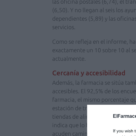
las oficina postales (6,74), el tr
(6,50). Y no llegan al seis los ay
dependientes (5,89) y las oficinas
servicios.
Como se refleja en el informe, h
exactamente un 10 sobre 10 al se
actualmente.
Cercanía y accesibilidad
Además, la farmacia se sitúa tamb
accesibles. El 92,5% de los encu
farmacia, el mismo porcentaje q
estación de transporte público, 
tiendas de alimentación, el 88,1
ElFarmace
indica que lo hace al centro de 
If you wish 
acuden caminando a las oficinas 