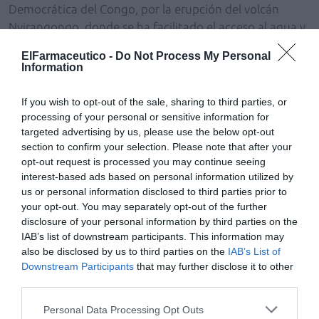
Democrática del Congo, por la erupción del volcán
Nyirangongo, donde se ha facilitado el acceso al agua y
saneamiento a la población desplazada. Asimismo, más
ElFarmaceutico -
Do Not Process My Personal
de 14.000 personas desplazadas en los asentamientos
Information
de la localidad de Sake reciben dispositivos de
transporte y bidones para el almacenamiento de agua
If you wish to opt-out of the sale, sharing to third parties, or
segura, kits de protección frente a la COVID-19 y
processing of your personal or sensitive information for
targeted advertising by us, please use the below opt-out
formación para la prevención de enfermedades como el
section to confirm your selection. Please note that after your
cólera.
opt-out request is processed you may continue seeing
interest-based ads based on personal information utilized by
us or personal information disclosed to third parties prior to
Añadir
El Farmacéutico
como fuente preferida
de Google de forma gratuita
your opt-out. You may separately opt-out of the further
Mantente informado con las últimas noticias de actualidad.
disclosure of your personal information by third parties on the
ACTIVAR AHORA
IAB’s list of downstream participants. This information may
also be disclosed by us to third parties on the
IAB’s List of
Downstream Participants
that may further disclose it to other
third parties.
Tags
Personal Data Processing Opt Outs