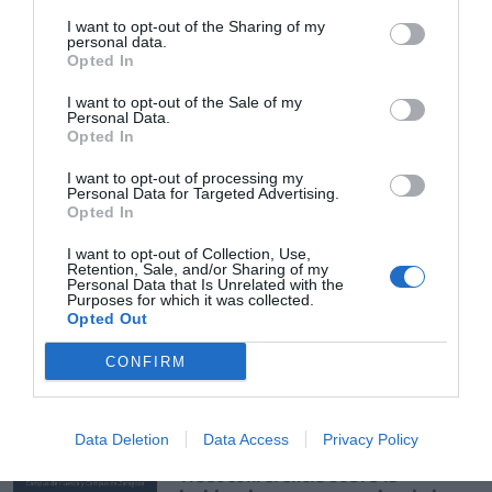
COF de Murcia
Farmamundi
I want to opt-out of the Sharing of my
personal data.
Opted In
Otras noticias destacadas
I want to opt-out of the Sale of my
Personal Data.
Opted In
AECID confía a Farmamundi los
I want to opt-out of processing my
suministros de emergencias para
Personal Data for Targeted Advertising.
frenar el COVID-19
Opted In
NOTICIAS Y NOVEDADES
Redacción
25/05/2021
I want to opt-out of Collection, Use,
Retention, Sale, and/or Sharing of my
Personal Data that Is Unrelated with the
Purposes for which it was collected.
El COFRM colabora con la AECC y
Opted Out
la consejería de Salud en la
prevención del cáncer de próstata
CONFIRM
NOTICIAS Y NOVEDADES
Redacción
11/06/2021
Data Deletion
Data Access
Privacy Policy
Farmamundi organiza una
videoconferencia sobre la