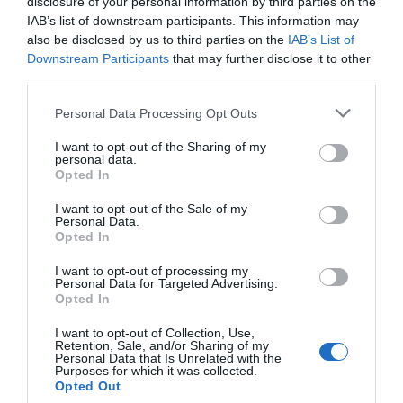
disclosure of your personal information by third parties on the
dicho test serán seleccionados para entrar en el estudio
IAB’s list of downstream participants. This information may
DiabNow y se les ofrecerá la posibilidad de realizar la
also be disclosed by us to third parties on the
IAB’s List of
prueba diagnóstica.
Downstream Participants
that may further disclose it to other
third parties.
Añadir
El Farmacéutico
como fuente preferida
Personal Data Processing Opt Outs
de Google de forma gratuita
Mantente informado con las últimas noticias de actualidad.
I want to opt-out of the Sharing of my
ACTIVAR AHORA
personal data.
Opted In
I want to opt-out of the Sale of my
Personal Data.
Tags
Opted In
I want to opt-out of processing my
Diabetes
detección precoz
prevención
Personal Data for Targeted Advertising.
Opted In
I want to opt-out of Collection, Use,
Destacados
Retention, Sale, and/or Sharing of my
Personal Data that Is Unrelated with the
Purposes for which it was collected.
Opted Out
La venta online de medicamentos