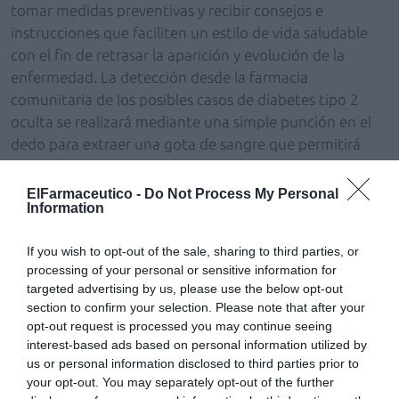
tomar medidas preventivas y recibir consejos e
instrucciones que faciliten un estilo de vida saludable
con el fin de retrasar la aparición y evolución de la
enfermedad. La detección desde la farmacia
comunitaria de los posibles casos de diabetes tipo 2
oculta se realizará mediante una simple punción en el
dedo para extraer una gota de sangre que permitirá
cuantificar el valor de la hemoglobina glicosilada.
ElFarmaceutico -
Do Not Process My Personal
Cada farmacéutico captará e incluirá un total de diez
Information
pacientes. Podrá participar en el estudio cualquier
persona que acuda a la oficina de farmacia y, tras
If you wish to opt-out of the sale, sharing to third parties, or
processing of your personal or sensitive information for
recabar los datos personales y comprobar que cumple
targeted advertising by us, please use the below opt-out
con los requisitos, el farmacéutico le realizará una serie
section to confirm your selection. Please note that after your
de preguntas basadas en el test de Riesgo de Diabetes
opt-out request is processed you may continue seeing
de la Asociación Americana de la Diabetes (ADA), que
interest-based ads based on personal information utilized by
permite cuantificar el riesgo de padecerla. Los pacientes
us or personal information disclosed to third parties prior to
your opt-out. You may separately opt-out of the further
que sumen una determinada cantidad de puntos en