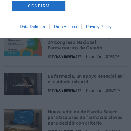
de uso humano: seguridad y
CONFIRM
trazabilidad
DIGITAL
Isabel Marín Moral
28/07/2026
Data Deletion
Data Access
Privacy Policy
Récord de comunicaciones para el
24 Congreso Nacional
Farmacéutico de Oviedo
NOTICIAS Y NOVEDADES
Redacción
31/07/2026
La farmacia, un apoyo esencial en
el cuidado infantil
NOTICIAS Y NOVEDADES
Redacción
30/07/2026
Nueva edición de Kardia Select
para titulares de farmacia: claves
para decidir con criterio