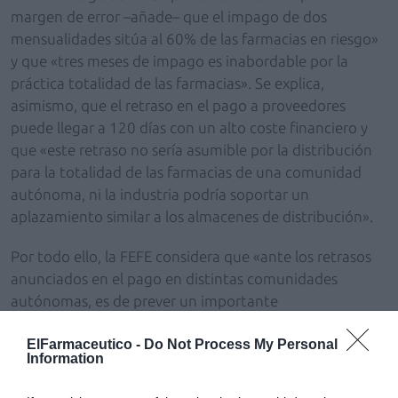
margen de error –añade– que el impago de dos
mensualidades sitúa al 60% de las farmacias en riesgo»
y que «tres meses de impago es inabordable por la
práctica totalidad de las farmacias». Se explica,
asimismo, que el retraso en el pago a proveedores
puede llegar a 120 días con un alto coste financiero y
que «este retraso no sería asumible por la distribución
para la totalidad de las farmacias de una comunidad
autónoma, ni la industria podría soportar un
aplazamiento similar a los almacenes de distribución».
Por todo ello, la FEFE considera que «ante los retrasos
anunciados en el pago en distintas comunidades
autónomas, es de prever un importante
desabastecimiento, o incluso algunas farmacias tendrán
que entrar en concurso de acreedores, particularmente
ElFarmaceutico -
Do Not Process My Personal
Information
las adquiridas en los cinco últimos años con créditos».
Puntualiza, no obstante, que «en ningún caso, ya que ni