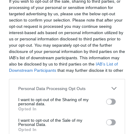
If you wish to opt-out of the sale, sharing to third parties, or
los colegios ni las patronales lo recomiendan, se está
processing of your personal or sensitive information for
barajando la posibilidad de dejar de dispensar
targeted advertising by us, please use the below opt-out
voluntariamente las recetas del Sistema Nacional de
section to confirm your selection. Please note that after your
opt-out request is processed you may continue seeing
Salud o tratar de cobrar su importe a los beneficiarios.
interest-based ads based on personal information utilized by
Las farmacias, sin embargo, pagarán prioritariamente
us or personal information disclosed to third parties prior to
las nóminas, los seguros sociales, los impuestos y
your opt-out. You may separately opt-out of the further
aquellas cantidades que sean imprescindibles para su
disclosure of your personal information by third parties on the
supervivencia, pero el pago a proveedores puede verse
IAB’s list of downstream participants. This information may
afectado». Con todo, la FEFE considera que el problema
also be disclosed by us to third parties on the
IAB’s List of
Downstream Participants
that may further disclose it to other
principal es de carácter sanitario y social, «por lo que el
third parties.
nuevo Gobierno tiene que tomar importantes
decisiones antes de fin de año para que no llegue a
Personal Data Processing Opt Outs
producirse la quiebra del sistema».
I want to opt-out of the Sharing of my
personal data.
Deuda hospitalaria y previsiones
Opted In
I want to opt-out of the Sale of my
También se recogen en este Observatorio los impagos
Personal Data.
de los hospitales por las compras que realizan
Opted In