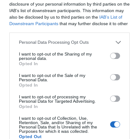
Así, estos dos nuevos productos se suman a las 8 ya
disclosure of your personal information by third parties on the
existentes: SFC (sofocos), ANX (ansiedad y estrés), SEC
IAB’s list of downstream participants. This information may
(sequedad de piel y mucosas), ANHE (salud de las
also be disclosed by us to third parties on the
IAB’s List of
UP
Downstream Participants
that may further disclose it to other
mucosas), D3
(5 en 1: huesos, piel, intestino, salud
third parties.
mental, sistema inmune y envejecimiento), ARG (acidez,
refflujo, gastritis), C3C (colon, crohn, colitis ulcerosa,
Personal Data Processing Opt Outs
hipermeabilidad intestinal) y AFM (actividad física y
I want to opt-out of the Sharing of my
mental).
personal data.
Opted In
Nueva línea Olyvia
I want to opt-out of the Sale of my
Asimismo, presentó su nueva línea Olyvia, de salud
Personal Data.
Opted In
femenina, formulada con extractos naturales. Serán 5
tratamientos, de momento saldrán tres: un bálsamo
I want to opt-out of processing my
limpiador, una espuma y un bálsamo hidratante
Personal Data for Targeted Advertising.
Opted In
externo. Espino amarillo y caléndula son dos de
sus ingredientes, sin antisépticos que alteren el
I want to opt-out of Collection, Use,
Retention, Sale, and/or Sharing of my
microbioma.
Personal Data that Is Unrelated with the
Purposes for which it was collected.
Opted Out
Los otros dos lanzamientos de la línea serán productos