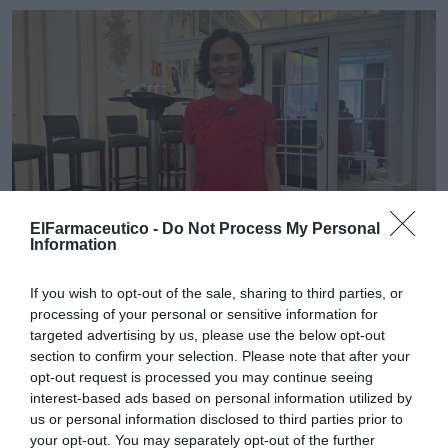
ElFarmaceutico -
Do Not Process My Personal
Information
Asun Arias en un momento del evento.
If you wish to opt-out of the sale, sharing to third parties, or
Uno de los nuevos productos de Sweet está destinado
processing of your personal or sensitive information for
al dolor crónico (neuropático y músculo esquelético)
targeted advertising by us, please use the below opt-out
y llegará en diciembre, y el otro es creatina que irá
section to confirm your selection. Please note that after your
opt-out request is processed you may continue seeing
acompañada de tirosina, un sobre sin sabor, que aporta
interest-based ads based on personal information utilized by
energía, motivación y concentración.
us or personal information disclosed to third parties prior to
your opt-out. You may separately opt-out of the further