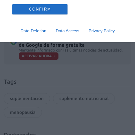
sanitarios, que tardarán más tiempo en estar
CONFIRM
disponibles en el mercado, debido a los estudios y
plazos necesarios.
Data Deletion
Data Access
Privacy Policy
Añadir
El Farmacéutico
como fuente preferida
de Google de forma gratuita
Mantente informado con las últimas noticias de actualidad.
ACTIVAR AHORA
Tags
suplementación
suplemento nutricional
menopausia
Destacados