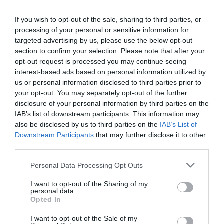
está compuesta por
Ricola Max Defensas
(con
equinácea, vitamina C, mentol, miel y limón), un
If you wish to opt-out of the sale, sharing to third parties, or
processing of your personal or sensitive information for
complemento alimenticio que combina la fórmula
targeted advertising by us, please use the below opt-out
clásica de 13 hierbas suizas con equinácea y vitamina C,
section to confirm your selection. Please note that after your
que contribuye al funcionamiento normal del sistema
opt-out request is processed you may continue seeing
14
inmunitario
; y
Ricola Max Garganta
(con miel y
interest-based ads based on personal information utilized by
limón), caramelos que suavizan la garganta gracias al
us or personal information disclosed to third parties prior to
13
your opt-out. You may separately opt-out of the further
mentol
, con la combinación de las hierbas suizas
disclosure of your personal information by third parties on the
características de la marca, miel y zumo de limón.
IAB’s list of downstream participants. This information may
also be disclosed by us to third parties on the
IAB’s List of
Elaborados con ingredientes de origen natural, sin
Downstream Participants
that may further disclose it to other
colorantes artificiales ni potenciadores del sabor
third parties.
sintéticos
, los productos Ricola Max han logrado un
Personal Data Processing Opt Outs
rápido posicionamiento en el canal farmacia,
consolidando la presencia de Faes Farma en el mercado
I want to opt-out of the Sharing of my
personal data.
OTC español.
Opted In
Referencias
I want to opt-out of the Sale of my