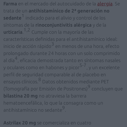
Farma
en el mercado del autocuidado de la
alergia
. Se
trata de un
antihistamínico de 2ª generación no
1
sedante
indicado para el alivio y control de los
síntomas de la
rinoconjuntivitis alérgica
y de la
1,2
urticaria
.
Cumple con la mayoría de las
características definidas para el antihistamínico ideal:
3
inicio de acción rápido
en menos de una hora, efecto
prolongado durante 24 horas con un solo comprimido
4
al día
, eficacia demostrada tanto en síntomas nasales
5-7
y oculares como en habones y picor
, y un excelente
perfil de seguridad comparable al de placebo en
8
ensayos clínicos.
Datos obtenidos mediante PET
9
(Tomografía por Emisión de Positrones)
concluyen que
bilastina 20 mg
no atraviesa la barrera
hematoencefálica, lo que la consagra como un
9
antihistamínico no sedante
.
Astrilax 20 mg
se comercializa en cuatro