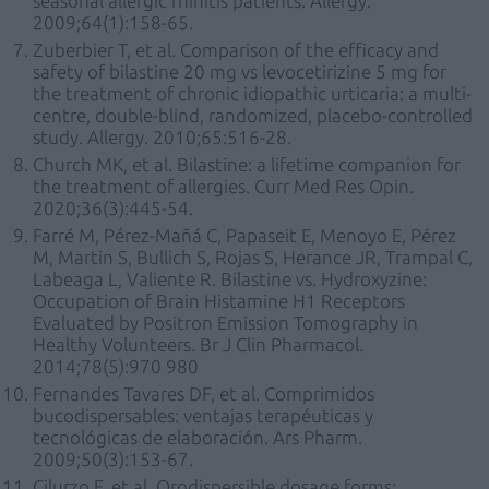
seasonal allergic rhinitis patients. Allergy.
2009;64(1):158-65.
Zuberbier T, et al. Comparison of the efficacy and
safety of bilastine 20 mg vs levocetirizine 5 mg for
the treatment of chronic idiopathic urticaria: a multi-
centre, double-blind, randomized, placebo-controlled
study. Allergy. 2010;65:516-28.
Church MK, et al. Bilastine: a lifetime companion for
the treatment of allergies. Curr Med Res Opin.
2020;36(3):445-54.
Farré M, Pérez-Mañá C, Papaseit E, Menoyo E, Pérez
M, Martin S, Bullich S, Rojas S, Herance JR, Trampal C,
Labeaga L, Valiente R. Bilastine vs. Hydroxyzine:
Occupation of Brain Histamine H1 Receptors
Evaluated by Positron Emission Tomography in
Healthy Volunteers. Br J Clin Pharmacol.
2014;78(5):970 980
Fernandes Tavares DF, et al. Comprimidos
bucodispersables: ventajas terapéuticas y
tecnológicas de elaboración. Ars Pharm.
2009;50(3):153-67.
Cilurzo F, et al. Orodispersible dosage forms: