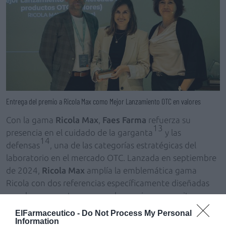
Entrega del premio a Ricola Max como Mejor Lanzamiento OTC en valores
Con la gama
Ricola Max
,
Faes Farma
refuerza su
13
presencia en el cuidado de la garganta
y las
14
defensas
, una de las categorías estratégicas del
laboratorio en el mercado OTC. Lanzada en septiembre
de 2024,
Ricola Max
amplía la emblemática gama
Ricola con dos referencias específicamente diseñadas
para los momentos en que el organismo necesita un
cuidado especial: cambios bruscos de temperatura,
ElFarmaceutico -
Do Not Process My Personal
ritmos de vida exigentes o la vuelta a la rutina. La gama
Information