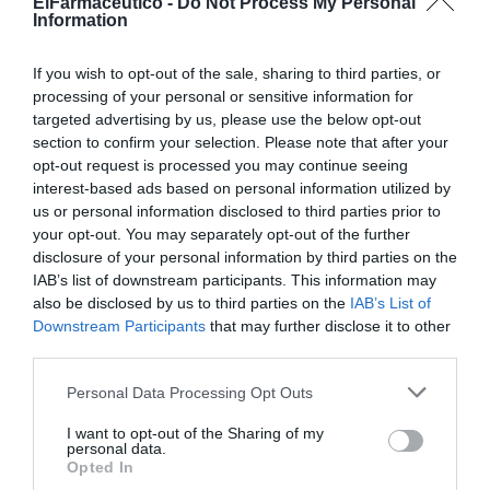
ElFarmaceutico -
Do Not Process My Personal
Information
Añadir
El Farmacéutico
como fuente preferida
de Google de forma gratuita
If you wish to opt-out of the sale, sharing to third parties, or
Mantente informado con las últimas noticias de actualidad.
processing of your personal or sensitive information for
ACTIVAR AHORA
targeted advertising by us, please use the below opt-out
section to confirm your selection. Please note that after your
opt-out request is processed you may continue seeing
interest-based ads based on personal information utilized by
Tags
us or personal information disclosed to third parties prior to
your opt-out. You may separately opt-out of the further
Asefarma
Homeopatía
disclosure of your personal information by third parties on the
IAB’s list of downstream participants. This information may
also be disclosed by us to third parties on the
IAB’s List of
Downstream Participants
that may further disclose it to other
Destacados
third parties.
La venta online de medicamentos
Personal Data Processing Opt Outs
de uso humano: seguridad y
trazabilidad
I want to opt-out of the Sharing of my
personal data.
DIGITAL
Isabel Marín Moral
28/07/2026
Opted In