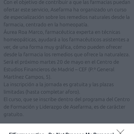
Con el objetivo de contribuir a que las farmacias puedan
ofertar este servicio, Asefarma ha organizado un curso
de especialización sobre los remedios naturales desde la
farmacia, centrado en la homeopatía.
Áurea Roa Marco, farmacéutica experta en técnicas
homeopáticas, ayudará a los farmacéuticos asistentes a
ver, de una forma muy gráfica, cómo pueden ofrecer
desde la farmacia los remedios que ofrece la naturaleza.
Será el próximo martes 20 de mayo en el Centro de
Estudios Financieros de Madrid – CEF (P.º General
Martínez Campos, 5).
La inscripción a la jornada es gratuita y las plazas
limitadas (hasta completar aforo).
El curso, que se inscribe dentro del programa del Centro
de Formación y Liderazgo de Asefarma, es de carácter
gratuito.
Más información:
www.asefarma.com