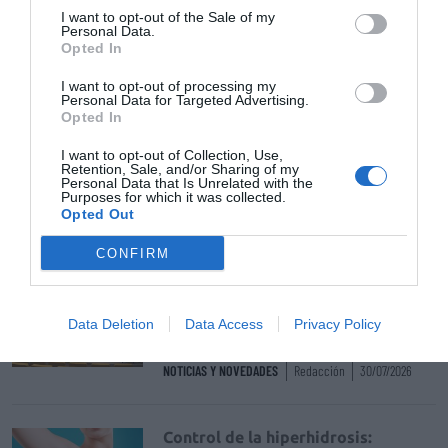
I want to opt-out of the Sale of my
Personal Data.
Récord de comunicaciones para el
Opted In
24 Congreso Nacional
Farmacéutico de Oviedo
I want to opt-out of processing my
Personal Data for Targeted Advertising.
NOTICIAS Y NOVEDADES
Redacción
31/07/2026
Opted In
I want to opt-out of Collection, Use,
Retention, Sale, and/or Sharing of my
La farmacia, un apoyo esencial en
Personal Data that Is Unrelated with the
Purposes for which it was collected.
el cuidado infantil
Opted Out
NOTICIAS Y NOVEDADES
Redacción
30/07/2026
CONFIRM
Nueva edición de Kardia Select
para titulares de farmacia: claves
Data Deletion
Data Access
Privacy Policy
para decidir con criterio
NOTICIAS Y NOVEDADES
Redacción
30/07/2026
Control de la hiperhidrosis: