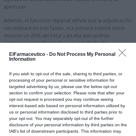
apertura».
Además, el Ejecutivo regional señala que la adjudicación
«se realizará en tres fases». «La primera cubrirá como
máximo un 20% del total y en ella solo podrán
participar los profesionales que, a la fecha de
publicación de la convocatoria, sean titulares de
ElFarmaceutico -
Do Not Process My Personal
oficinas en municipios o núcleos poblacionales de
Information
menos de 1.000 habitantes y lo hayan sido durante los
últimos 10 años», indica.
If you wish to opt-out of the sale, sharing to third parties, or
processing of your personal or sensitive information for
targeted advertising by us, please use the below opt-out
«En la segunda fase, para las oficinas que no hayan
section to confirm your selection. Please note that after your
resultado adjudicadas en la primera, podrán participar
opt-out request is processed you may continue seeing
todos los farmacéuticos interesados y también aquellos
interest-based ads based on personal information utilized by
que no hayan resultado adjudicatarios», insiste la
us or personal information disclosed to third parties prior to
Administración autonómica, que señala también que
your opt-out. You may separately opt-out of the further
«la tercera, para los farmacéuticos que no son titulares,
disclosure of your personal information by third parties on the
IAB’s list of downstream participants. This information may
adjudicará las oficinas vacantes que hayan quedado