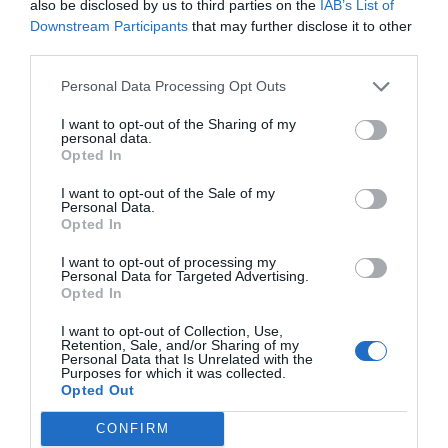
also be disclosed by us to third parties on the
IAB’s List of
disponibles».
Downstream Participants
that may further disclose it to other
third parties.
Por último, la Junta de Andalucía manifiesta que «las
solicitudes, con la documentación requerida, se
Personal Data Processing Opt Outs
presentarán en cualquier registro público». «Una vez
I want to opt-out of the Sharing of my
concluya el plazo de presentación, se publicará una
personal data.
Opted In
resolución en el BOJA con la lista provisional y, tras el
correspondiente periodo de alegaciones, la definitiva»,
I want to opt-out of the Sale of my
Personal Data.
declara, tras lo que concluye con la afirmación de que
Opted In
«finalmente, se realizará la baremación y se llevará a
cabo la convocatoria pública para ratificar la
I want to opt-out of processing my
Personal Data for Targeted Advertising.
adjudicación».
Opted In
I want to opt-out of Collection, Use,
Añadir
El Farmacéutico
como fuente preferida
Retention, Sale, and/or Sharing of my
Personal Data that Is Unrelated with the
de Google de forma gratuita
Purposes for which it was collected.
Mantente informado con las últimas noticias de actualidad.
Opted Out
ACTIVAR AHORA
CONFIRM