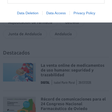
Tags
Data Deletion
Data Access
Privacy Policy
Adjudicación de Farmacia
decreto
Junta de Andalucía
Andalucía
Destacados
La venta online de medicamentos
de uso humano: seguridad y
trazabilidad
DIGITAL
Isabel Marín Moral
28/07/2026
Récord de comunicaciones para el
24 Congreso Nacional
Farmacéutico de Oviedo