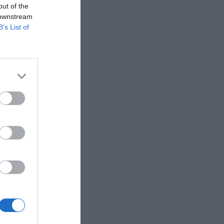
out of the
 downstream
B’s List of