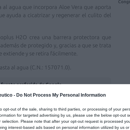
Congr
 al agua que incorpora Aloe Vera que aporta
e ayuda a cicatrizar y regenerar el culito del
ioplus H2O crea una barrera protectora que
 además de protegido y, gracias a que se trata
e extiende y se retira fácilmente.
asta al agua (C.N.: 157071.0).
fuente preferida de Google
ACTIVAR AHORA
utico -
Do Not Process My Personal Information
ticias de actualidad.
to opt-out of the sale, sharing to third parties, or processing of your per
formation for targeted advertising by us, please use the below opt-out s
r selection. Please note that after your opt-out request is processed y
eing interest-based ads based on personal information utilized by us or