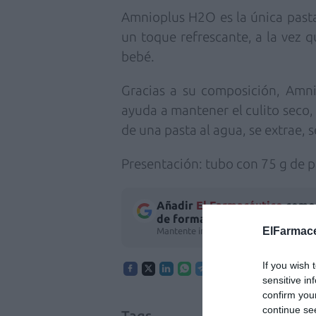
Amnioplus H2O es la única pasta
un toque refrescante, a la vez qu
bebé.
Gracias a su composición, Amn
ayuda a mantener el culito seco,
de una pasta al agua, se extrae, s
Presentación: tubo con
75 g
de p
Añadir
El Farmacéutico
como 
de forma gratuita
ElFarmace
Mantente informado con las últimas no
If you wish 
sensitive in
confirm you
continue se
Tags