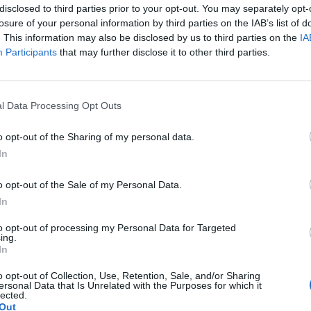
disclosed to third parties prior to your opt-out. You may separately opt-
losure of your personal information by third parties on the IAB’s list of
. This information may also be disclosed by us to third parties on the
IA
Dermatitis
Laboratorio Orravan
Participants
that may further disclose it to other third parties.
l Data Processing Opt Outs
o opt-out of the Sharing of my personal data.
In
enta online de medicamentos de
humano: seguridad y trazabilidad
o opt-out of the Sale of my Personal Data.
In
Isabel Marín Moral
28/07/2026
to opt-out of processing my Personal Data for Targeted
ing.
In
rd de comunicaciones para el 24
o opt-out of Collection, Use, Retention, Sale, and/or Sharing
ersonal Data that Is Unrelated with the Purposes for which it
reso Nacional Farmacéutico de
lected.
Out
edo