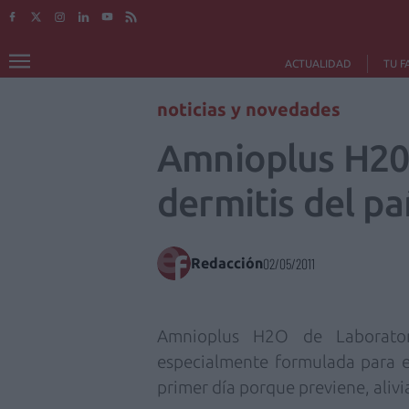
ACTUALIDAD
TU F
noticias y novedades
Amnioplus H20 P
dermitis del pa
Redacción
02/05/2011
Amnioplus H2O de Laborato
especialmente formulada para el
primer día porque previene, alivia