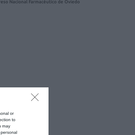
eso Nacional Farmacéutico de Oviedo
sonal or
ection to
ou may
 personal