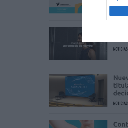
NOTICIA
La f
cuid
NOTICIA
Nuev
titu
deci
NOTICIA
Cont