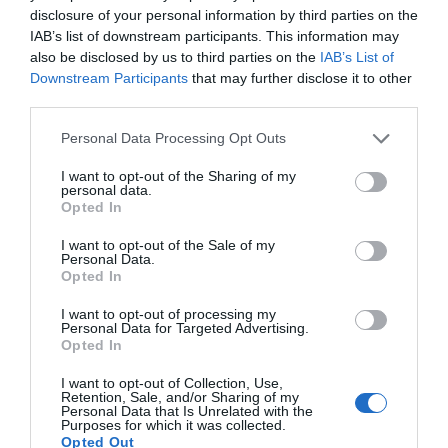
pacientes con comorbilidad, un
34 %
indicó no haberse
disclosure of your personal information by third parties on the
vacunado en la campaña anterior.
IAB’s list of downstream participants. This information may
also be disclosed by us to third parties on the
IAB’s List of
Además, de las
832 personas captadas
por las
Downstream Participants
that may further disclose it to other
farmacias,
212 (25 %)
desconocían los riesgos de
third parties.
padecer gripe vinculados a la diabetes. De ellos, un
67
Personal Data Processing Opt Outs
%
expresó que no se vacunó en la anterior campaña,
refiriendo como causa principal la no recomendación
I want to opt-out of the Sharing of my
personal data.
por parte de su profesional sanitario de referencia.
Opted In
Acto de entrega de premios
I want to opt-out of the Sale of my
Personal Data.
El acto de entrega de los
Premios de la AEV 2026
, en el
Opted In
que se reconocieron un total de siete proyectos
I want to opt-out of processing my
innovadores en diferentes categorías, tuvo lugar en la
Personal Data for Targeted Advertising.
Real Academia Nacional de Medicina de España
, en
Opted In
Madrid, y contó con la asistencia de representantes y
I want to opt-out of Collection, Use,
profesionales de la salud, además de miembros de la
Retention, Sale, and/or Sharing of my
Personal Data that Is Unrelated with the
Junta Directiva de la AEV. La entrega de los premios
Purposes for which it was collected.
Opted Out
corrió a cargo de
Victoria Nartallo, vocal de