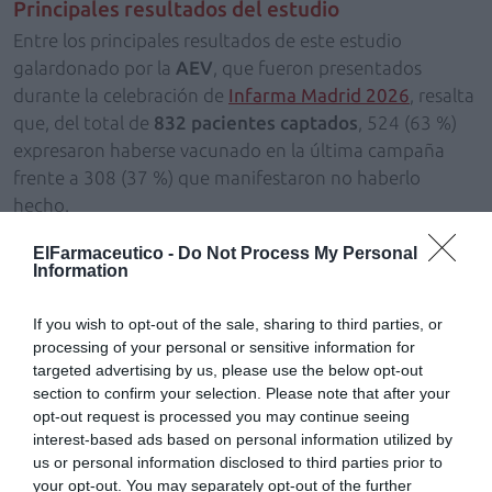
Principales resultados del estudio
Entre los principales resultados de este estudio
galardonado por la
AEV
, que fueron presentados
durante la celebración de
Infarma Madrid 2026
, resalta
que, del total de
832 pacientes captados
, 524 (63 %)
expresaron haberse vacunado en la última campaña
frente a 308 (37 %) que manifestaron no haberlo
hecho.
ElFarmaceutico -
Do Not Process My Personal
En el rango de población de menos de 65 años, el dato
Information
de pacientes no vacunados en la anterior campaña
aumentó notablemente: 176 de los 335 registrados, lo
If you wish to opt-out of the sale, sharing to third parties, or
que supone un
52,5 %
.
processing of your personal or sensitive information for
targeted advertising by us, please use the below opt-out
También es reseñable que, del total de pacientes
section to confirm your selection. Please note that after your
captados,
576 (69 %)
presentaron alguna comorbilidad
opt-out request is processed you may continue seeing
interest-based ads based on personal information utilized by
(hipertensión arterial, enfermedad cardiaca, asma,
us or personal information disclosed to third parties prior to
enfermedad pulmonar obstructiva crónica…). De estos
your opt-out. You may separately opt-out of the further