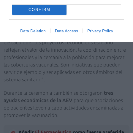
Relaciones con Sociedades Científicas de la AEV
, y de
CONFIRM
Rosario Cáceres, tesorera de la asociación
.
A esta edición concurrieron un total de
27 iniciativas
.
Data Deletion
Data Access
Privacy Policy
En este sentido, el
presidente de la AEV, Jaime Pérez
,
destacó que “los proyectos reconocidos este año
reflejan el valor de la innovación, la coordinación entre
profesionales y la cercanía a la población para mejorar
las coberturas vacunales. Son iniciativas que pueden
servir de ejemplo y ser aplicadas en otros ámbitos del
sistema sanitario”.
Durante la ceremonia también se otorgaron
tres
ayudas económicas de la AEV
para que asociaciones
de pacientes lleven a cabo actividades encaminadas a
promover la vacunación.
Añadir
El Farmacéutico
como fuente preferida