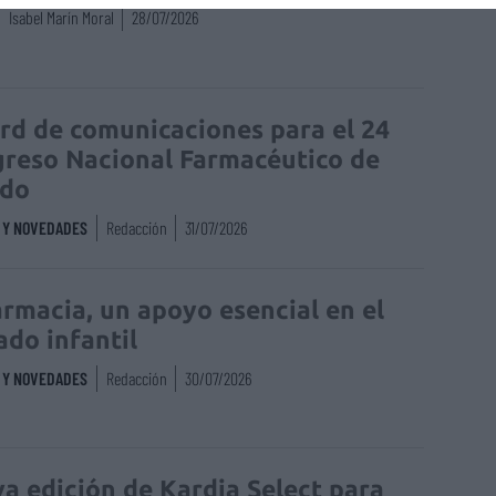
Isabel Marín Moral
28/07/2026
rd de comunicaciones para el 24
reso Nacional Farmacéutico de
edo
S Y NOVEDADES
Redacción
31/07/2026
armacia, un apoyo esencial en el
ado infantil
S Y NOVEDADES
Redacción
30/07/2026
a edición de Kardia Select para