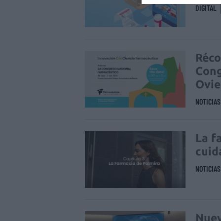
DIGITAL
Réco
Cong
Ovi
NOTICIA
La f
cuid
NOTICIA
Nuev