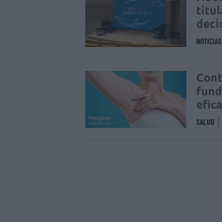
titu
deci
NOTICIA
Cont
fund
efic
SALUD