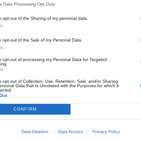
fuente preferida de Google
l Data Processing Opt Outs
ACTIVAR AHORA
ticias de actualidad.
o opt-out of the Sharing of my personal data.
In
o opt-out of the Sale of my Personal Data.
In
to opt-out of processing my Personal Data for Targeted
ing.
In
Cristóbal López de la Manzanara
o opt-out of Collection, Use, Retention, Sale, and/or Sharing
ersonal Data that Is Unrelated with the Purposes for which it
lected.
Out
CONFIRM
enta online de medicamentos de
Data Deletion
Data Access
Privacy Policy
humano: seguridad y trazabilidad