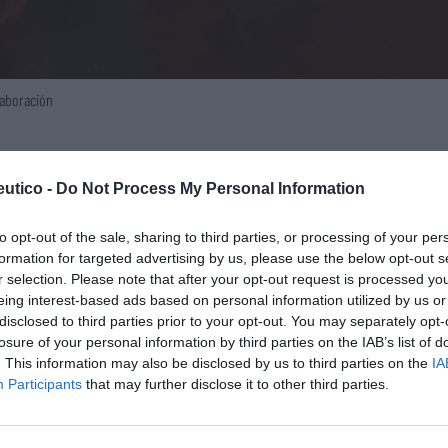
laboración
residenta del Grupo Fm-40, Idoya Pina Viejo, y
Lo m
óbal López de la Manzanara Cano, a los que
utico -
Do Not Process My Personal Information
ria general de Adefarma, María Sánchez
Ré
to opt-out of the sale, sharing to third parties, or processing of your per
n Carlos Conde Cerrato.
Congr
formation for targeted advertising by us, please use the below opt-out s
r selection. Please note that after your opt-out request is processed y
rrollando acciones formativas conjuntas, como
eing interest-based ads based on personal information utilized by us or
 el próximo día 28 sobre «Cómo mejorar las
disclosed to third parties prior to your opt-out. You may separately opt-
losure of your personal information by third parties on the IAB’s list of
 de la distribución farmacéutica», así como
. This information may also be disclosed by us to third parties on the
IA
ión, estando previsto celebrarse uno a mitad
Participants
that may further disclose it to other third parties.
l Convenio Colectivo y sus consecuencias».