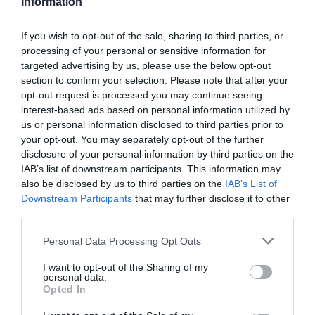
Information
Adefarma rechaza el comunicado de la Mesa de la
Profesión Enfermera sobre la realización de test COVID-
If you wish to opt-out of the sale, sharing to third parties, or
19 en las farmacias
processing of your personal or sensitive information for
Noticias y novedades
Redacción
08/02/2021
targeted advertising by us, please use the below opt-out
Adefarma ha respondido al comunicado que emitió la semana pasada
section to confirm your selection. Please note that after your
la Mesa de la Profesión Enfermera en el que afirmaba que iba a realizar
opt-out request is processed you may continue seeing
un seguimiento de todas las farmacias que realizan test para la
interest-based ads based on personal information utilized by
detección de la COVID-19 en la Comunidad de Madrid y que
comprobaría si cumplían todos los requisitos exigidos por el
us or personal information disclosed to third parties prior to
Ministerio de Sanidad.
your opt-out. You may separately opt-out of the further
disclosure of your personal information by third parties on the
IAB’s list of downstream participants. This information may
Cristóbal López de la Manzanara
repite como presidente de
also be disclosed by us to third parties on the
IAB’s List of
ADEFARMA
Downstream Participants
that may further disclose it to other
third parties.
Noticias y novedades
Redacción
28/09/2020
Personal Data Processing Opt Outs
Recién desarrollado el proceso electoral en
la Asociación de Empresarios de Farmacia
de Madrid (ADEFARMA), el pasado 24 de
I want to opt-out of the Sharing of my
personal data.
septiembre se celebró la toma de posesión
de la nueva Junta Directiva, en la que
Opted In
Cristóbal López de la Manzanara Cano repite
como presidente