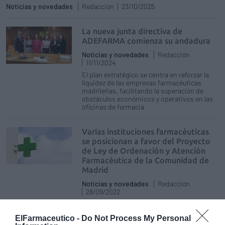
Noticias y novedades
Redacción
23/10/2025
La nueva junta directiva de
ADEFARMA comienza su andadura
Noticias y novedades
Redacción
11/11/2024
El plan estratégico se centra en reforzar la
liquidez de las empresas farmacéuticas
madrileñas, facilitando la superación de
obstáculos económicos y operativos en las
oficinas de farmacia
Varias instituciones farmacéuticas
se posicionan a favor del Proyecto
de Ley de Ordenación y Atención
Farmacéutica de la Comunidad de
Madrid
Noticias y novedades
Redacción
28/09/2022
Solicitan su aprobación en la Asamblea de
Madrid
ElFarmaceutico -
Do Not Process My Personal