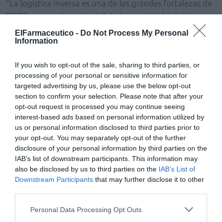
“La logística inversa es una de las grandes fortalezas de
SIGRE, porque la sostenibilidad no se añade al sistema,
sino que forma parte de su propio funcionamiento”, ha
ElFarmaceutico -
Do Not Process My Personal
explicado
Matilde Sánchez Reyes, presidenta de
Information
FEDIFAR y vicepresidenta de SIGRE
, quien ha añadido
que su integración en la logística diaria de los
If you wish to opt-out of the sale, sharing to third parties, or
processing of your personal or sensitive information for
mayoristas farmacéuticos “posiblemente explique que
targeted advertising by us, please use the below opt-out
hoy SIGRE siga siendo un modelo de referencia”.
section to confirm your selection. Please note that after your
opt-out request is processed you may continue seeing
interest-based ads based on personal information utilized by
us or personal information disclosed to third parties prior to
your opt-out. You may separately opt-out of the further
disclosure of your personal information by third parties on the
IAB’s list of downstream participants. This information may
also be disclosed by us to third parties on the
IAB’s List of
Downstream Participants
that may further disclose it to other
third parties.
Personal Data Processing Opt Outs