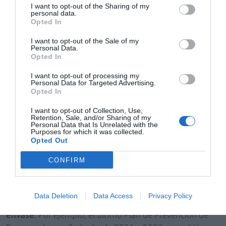
I want to opt-out of the Sharing of my
personal data.
Opted In
Un momento de la rueda de prensa del 25 aniversario de SIGRE.
I want to opt-out of the Sale of my
Personal Data.
Ecodiseño: más de 3.500 iniciativas desde el año
Opted In
2000
I want to opt-out of processing my
Uno de los avances más relevantes de SIGRE en estos 25
Personal Data for Targeted Advertising.
años ha sido el impulso del ecodiseño de los envases
Opted In
farmacéuticos. Desde el año 2000, las compañías
I want to opt-out of Collection, Use,
farmacéuticas han aplicado
más de 3.500 iniciativas
Retention, Sale, and/or Sharing of my
Personal Data that Is Unrelated with the
de ecodiseño
, consiguiendo que el peso medio de los
Purposes for which it was collected.
Opted Out
envases farmacéuticos se haya reducido en
más de un
25%
.
CONFIRM
Cada año se ponen en el mercado cerca de
500
millones de unidades de medicamentos —uno de
Data Deletion
Data Access
Privacy Policy
cada tres— con alguna mejora ambiental en su
envase
. Por ejemplo, el último Plan de Prevención de