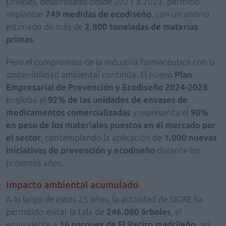
Envases, desarrollado desde 2021 a 2023, permitió
implantar
749 medidas de ecodiseño
, con un ahorro
estimado de más de
2.800 toneladas de materias
primas
.
Pero el compromiso de la industria farmacéutica con la
sostenibilidad ambiental continúa. El nuevo
Plan
Empresarial de Prevención y Ecodiseño 2024-2028
engloba el
92% de las unidades de envases de
medicamentos comercializadas
y representa el
90%
en peso de los materiales puestos en el mercado por
el sector
, contemplando la aplicación de
1.000 nuevas
iniciativas de prevención y ecodiseño
durante los
próximos años.
Impacto ambiental acumulado
A lo largo de estos 25 años, la actividad de SIGRE ha
permitido evitar la tala de
246.000 árboles
, el
equivalente a
16 parques de El Retiro madrileño
, así