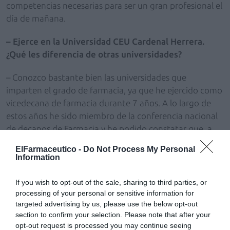
competencias necesarias para ser un gran profesional el
día de mañana.
– Ejerce en la Universidad CEU Cardenal Herrera.
¿Qué les diferencia de otras universidades?
– Conozco bastante bien las universidades que
imparten el grado de farmacia, ya que he ejercido como
vicedecana de farmacia durante 7 años. A lo largo de
estos años he sido miembro de la conferencia nacional
de decanos de Farmacia y he podido constatar que, a
nivel de contenidos académicos, no hay grades cambios
ElFarmaceutico -
Do Not Process My Personal
entre universidades. No obstante, cada universidad
Information
tiene su punto fuerte, en nuestro caso los grupos
reducidos de alumnos y el tutelaje cercano junto con la
If you wish to opt-out of the sale, sharing to third parties, or
internalización y las nuevas tecnologías son nuestros
processing of your personal or sensitive information for
targeted advertising by us, please use the below opt-out
puntos de interés.
section to confirm your selection. Please note that after your
opt-out request is processed you may continue seeing
– ¿Qué objetivos profesionales se plantea de cara al