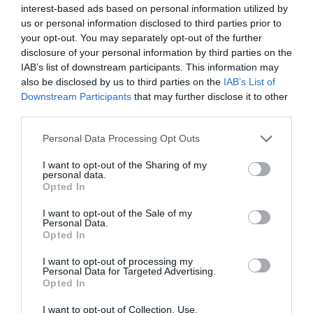
interest-based ads based on personal information utilized by
futuro?
us or personal information disclosed to third parties prior to
your opt-out. You may separately opt-out of the further
– En la actualidad dirijo la cátedra DeCo para la
disclosure of your personal information by third parties on the
detección precoz del deterioro cognitivo junto con el
IAB’s list of downstream participants. This information may
Muy Ilustre Colegio Oficial de Farmacéuticos (MICOF) de
also be disclosed by us to third parties on the
IAB’s List of
Downstream Participants
that may further disclose it to other
Valencia. Los objetivos de la cátedra son: realizar una
third parties.
detección precoz del deterioro cognitivo mediante un
árbol de decisión creado por inteligencia artificial, y
Personal Data Processing Opt Outs
detectar factores de riesgo de deterioro cognitivo,
I want to opt-out of the Sharing of my
como marcadores genéticos, estilos de vida,
personal data.
medicamentos, etc. Todo ello, en el entorno de las
Opted In
farmacias comunitarias de la provincia de Valencia. En
I want to opt-out of the Sale of my
estos momentos, es esta actividad investigadora junto
Personal Data.
Opted In
con mi labor docente lo que ocupa mi tiempo por
completo.
I want to opt-out of processing my
Personal Data for Targeted Advertising.
Opted In
– ¿Alguna recomendación para futuros estudiantes
de Farmacia?
I want to opt-out of Collection, Use,