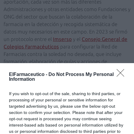
aportación, cada vez son más las diferentes
Administraciones y otras entidades como Fundaciones y
ONG del sector que buscan la colaboración de la
farmacia en la detección y recogida sistemática de
datos muy necesarios en este campo. En 2023 se firmó
un protocolo entre el
Imserso
y el
Consejo General de
Colegios Farmacéuticos
para configurar la Red de
Farmacias contra la soledad no deseada, que incluye
formación, elaboración de guías y acciones de
sensibilización.
ElFarmaceutico -
Do Not Process My Personal
Information
Abordaje de la soledad
El papel que la farmacia comunitaria puede
If you wish to opt-out of the sale, sharing to third parties, or
desempeñar en la atención a la soledad ha sido objeto
processing of your personal or sensitive information for
de un estudio presentado en el
II Foro del Consejo
targeted advertising by us, please use the below opt-out
section to confirm your selection. Please note that after your
Asesor Social de la Profesión Farmacéutica
, celebrado
opt-out request is processed you may continue seeing
en marzo de este año. El Consejo General de Colegios
interest-based ads based on personal information utilized by
Oficiales de Farmacéuticos ha impulsado el estudio
us or personal information disclosed to third parties prior to