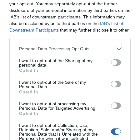
«Abordaje de la soledad: un desafío compartido»
,
your opt-out. You may separately opt-out of the further
elaborado por el Instituto de Salud Global de Barcelona
disclosure of your personal information by third parties on the
(ISGlobal) con la colaboración del
Consejo Asesor Social
IAB’s list of downstream participants. This information may
also be disclosed by us to third parties on the
IAB’s List of
de la Profesión Farmacéutica
, integrado por la propia
Downstream Participants
that may further disclose it to other
organización colegial y otras entidades de la sociedad
third parties.
1
civil
.
Personal Data Processing Opt Outs
La soledad es un problema transversal en nuestra
I want to opt-out of the Sharing of my
sociedad y como tal se afronta en este estudio, que se
personal data.
detiene en capítulos particulares dedicados a su
Opted In
incidencia sobre los mayores, en las personas con
I want to opt-out of the Sale of my
enfermedades crónicas, discapacidad y dependencia, así
Personal Data.
Opted In
como también a las consecuencias de la soledad en las
personas jóvenes. Una de cada cinco personas en
I want to opt-out of processing my
Personal Data for Targeted Advertising.
España sufre soledad, y requiere un abordaje integral y
Opted In
desde una perspectiva interdisciplinar, como propone
este trabajo.
I want to opt-out of Collection, Use,
Retention, Sale, and/or Sharing of my
Personal Data that Is Unrelated with the
Purposes for which it was collected.
Por lo que se refiere al abordaje de la soledad en los