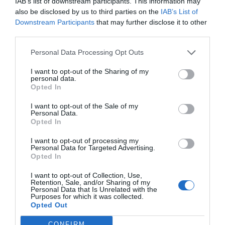
IAB’s list of downstream participants. This information may
mucho. Para valorar esas tasas de crecimiento,
also be disclosed by us to third parties on the
IAB’s List of
Downstream Participants
that may further disclose it to other
veámoslo en la tabla 1, que nos convierte esos
third parties.
porcentajes en euros.
Personal Data Processing Opt Outs
I want to opt-out of the Sharing of my
personal data.
Opted In
I want to opt-out of the Sale of my
Personal Data.
Opted In
I want to opt-out of processing my
Personal Data for Targeted Advertising.
Como podrán observar, esos «pequeños» porcentajes
Opted In
suponen muchísimo dinero cada año, y cada farmacia
I want to opt-out of Collection, Use,
irá depositando esos importes anualmente en su stock
Retention, Sale, and/or Sharing of my
Personal Data that Is Unrelated with the
muerto.
Purposes for which it was collected.
Opted Out
Para frenar esas tasas de crecimiento, nada mejor que
CONFIRM