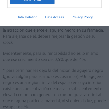
una buena gestión del stock y del surtido, por lo que
deberemos buscar una mayor eficiencia basada en la
rotación.
Data Deletion
Data Access
Privacy Policy
Si hace números con datos de su farmacia, verá cuál es
la atracción que ejerce el agujero negro en su farmacia.
Para alejarse de él, deberá mejorar la gestión de su
stock.
Evidentemente, para su rentabilidad no es lo mismo
que ese crecimiento sea del 0,5% que del 4%.
Y para terminar, les dejo la definición de agujero negro
(¿notan algún paralelismo o es cosa mía?): «Un agujero
negro es una región finita del espacio en cuyo interior
existe una concentración de masa lo sufi-cientemente
elevada como para generar un campo gravitatorio tal
que ninguna partícula material, ni si-quiera la luz, puede
escapar de él».