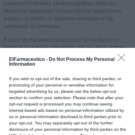
presencia finalmente generará pérdidas (artículos
obsoletos, caducados, incorporados en operaciones
limpieza...), siendo un deterioro «invisible» en las
cuentas de las farmacias.
A partir de esa evidencia que todo farmacéutico o
farmacéutica podrá comprobar con sus datos, iremos
un paso más allá para conocer la velocidad de
ElFarmaceutico -
Do Not Process My Personal
crecimiento del stock muerto. Ahora querremos saber
Information
cuál es el efecto atracción de nuestro «querido» agujero
negro en la farmacia, porque está claro que atrae a
If you wish to opt-out of the sale, sharing to third parties, or
otras referencias.
processing of your personal or sensitive information for
targeted advertising by us, please use the below opt-out
section to confirm your selection. Please note that after your
Pues bien, en un estudio realizado por Checkfarma
opt-out request is processed you may continue seeing
hemos podido cifrar ese crecimiento habitual del stock
interest-based ads based on personal information utilized by
muerto y estaríamos hablando de entre un 0,5% y un
us or personal information disclosed to third parties prior to
4% anual sobre la facturación de la farmacia.
your opt-out. You may separately opt-out of the further
disclosure of your personal information by third parties on the
Quizás a alguien le parezca poco, pero créanme que es