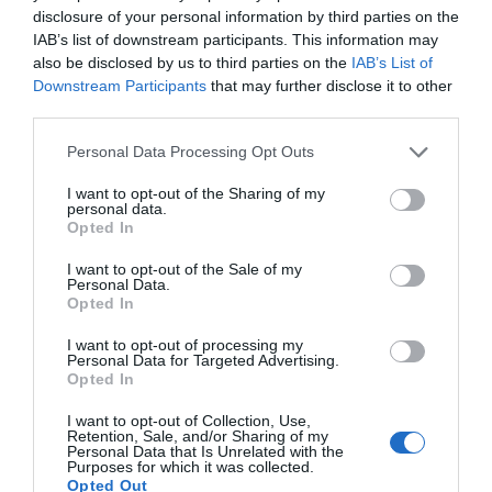
modelo más eficiente, sostenible y orientado a
disclosure of your personal information by third parties on the
resultados en salud.
IAB’s list of downstream participants. This information may
also be disclosed by us to third parties on the
IAB’s List of
Downstream Participants
that may further disclose it to other
Añadir
El Farmacéutico
como fuente preferida
third parties.
de Google de forma gratuita
Mantente informado con las últimas noticias de actualidad.
Personal Data Processing Opt Outs
ACTIVAR AHORA
I want to opt-out of the Sharing of my
personal data.
Opted In
Tags
I want to opt-out of the Sale of my
Personal Data.
Opted In
Gestión farmacéutica
Farmacia comunitaria
I want to opt-out of processing my
Personal Data for Targeted Advertising.
Iniciativas de Éxito
Opted In
I want to opt-out of Collection, Use,
Retention, Sale, and/or Sharing of my
Destacados
Personal Data that Is Unrelated with the
Purposes for which it was collected.
Opted Out