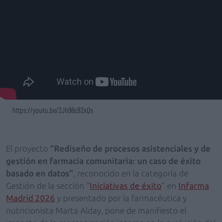
https://youtu.be/2Jh96c82xQs
El proyecto
“Rediseño de procesos asistenciales y de
gestión en farmacia comunitaria: un caso de éxito
basado en datos”
, reconocido en la categoría de
Gestión de la sección “
Iniciativas de éxito
” en
Infarma
Madrid 2026
y presentado por la farmacéutica y
nutricionista Marta Alday, pone de manifiesto el