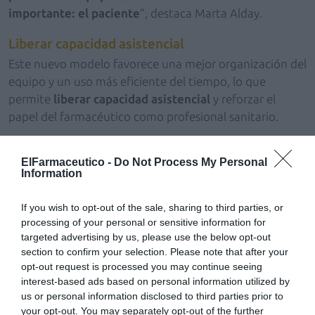
importante: el paciente
”, destaca Marta Alday.
Liberar capacidad asistencial
Este nuevo modelo favorece una mejor organización del
equipo y un uso más eficiente del tiempo, lo que
permite
liberar capacidad asistencial
y reforzar el
papel del farmacéutico como profesional sanitario.
Además, la estandarización de procesos contribuye a
ElFarmaceutico -
Do Not Process My Personal
ofrecer una
atención más homogénea, segura y
Information
centrada en el paciente
, mejorando tanto la calidad
del servicio como la experiencia del usuario en la
If you wish to opt-out of the sale, sharing to third parties, or
farmacia.
processing of your personal or sensitive information for
targeted advertising by us, please use the below opt-out
El proyecto presentado demuestra que la
section to confirm your selection. Please note that after your
opt-out request is processed you may continue seeing
transformación de la farmacia comunitaria no solo pasa
interest-based ads based on personal information utilized by
por incorporar nuevos servicios, sino también por
us or personal information disclosed to third parties prior to
optimizar la gestión interna
para avanzar hacia un
your opt-out. You may separately opt-out of the further