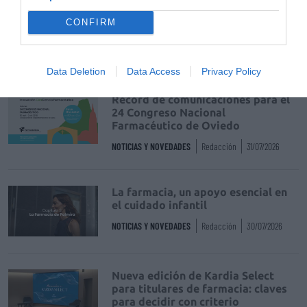
La venta online de medicamentos
de uso humano: seguridad y
CONFIRM
trazabilidad
DIGITAL
Isabel Marín Moral
28/07/2026
Data Deletion
Data Access
Privacy Policy
Récord de comunicaciones para el
24 Congreso Nacional
Farmacéutico de Oviedo
NOTICIAS Y NOVEDADES
Redacción
31/07/2026
La farmacia, un apoyo esencial en
el cuidado infantil
NOTICIAS Y NOVEDADES
Redacción
30/07/2026
Nueva edición de Kardia Select
para titulares de farmacia: claves
para decidir con criterio