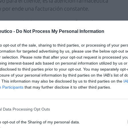
o para el cliente, es la atención farmacéutica
 y por ende una facturación constante.
 importancia de tener un equipo formado y
al se recicle con conocimientos sobre técnicas
utico -
Do Not Process My Personal Information
 y formaciones en up cross selling permitirá
to opt-out of the sale, sharing to third parties, or processing of your per
 la máxima calidad. Sin embargo, otro
formation for targeted advertising by us, please use the below opt-out s
a motivación del mismo, porque si
r selection. Please note that after your opt-out request is processed y
ros del equipo se alineen con los objetivos
eing interest-based ads based on personal information utilized by us or
disclosed to third parties prior to your opt-out. You may separately opt-
 se impliquen en alcanzarlos con una actitud
losure of your personal information by third parties on the IAB’s list of
a productividad de los recursos.
. This information may also be disclosed by us to third parties on the
IA
Participants
that may further disclose it to other third parties.
efectivas, acuerdos sell out y animaciones
venta, podemos potenciar varios aspectos
l Data Processing Opt Outs
 generamos a través de él y que conseguirán
o opt-out of the Sharing of my personal data.
 más seductora y sensorial; desde la