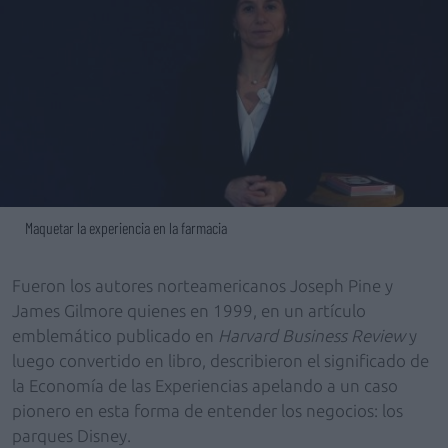
Maquetar la experiencia en la farmacia
Fueron los autores norteamericanos Joseph Pine y
James Gilmore quienes en 1999, en un artículo
emblemático publicado en
Harvard Business Review
y
luego convertido en libro, describieron el significado de
la Economía de las Experiencias apelando a un caso
pionero en esta forma de entender los negocios: los
parques Disney.