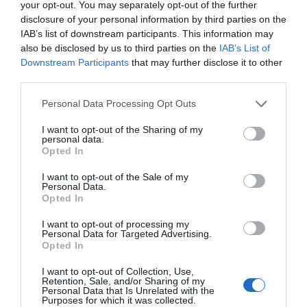
your opt-out. You may separately opt-out of the further
el establecimiento. Sin necesidad de que haya habido
disclosure of your personal information by third parties on the
una mala experiencia, el mero hecho de que comprar
IAB’s list of downstream participants. This information may
also be disclosed by us to third parties on the
IAB’s List of
sea poco gratificante solo favorece la venta online, un
Downstream Participants
that may further disclose it to other
canal donde las expectativas experienciales del cliente
third parties.
son, de momento, precio y conveniencia. No podemos
permitir que los clientes se vayan a comprar online. Las
Personal Data Processing Opt Outs
inversiones realizadas en renovación de locales, surtido,
I want to opt-out of the Sharing of my
plantillas bien formadas y preparadas tienen que
personal data.
Opted In
articular una experiencia de compra memorable que
justifique ir a comprar a la farmacia.
I want to opt-out of the Sale of my
Personal Data.
Opted In
Diseñar o maquetar la experiencia es definir cómo
queremos que sean todas y cada una de las
I want to opt-out of processing my
interacciones del cliente con la farmacia; es decir, qué
Personal Data for Targeted Advertising.
Opted In
debería suceder en cada elemento de contacto:
escaparate, cartelería, diálogo con el equipo…
I want to opt-out of Collection, Use,
Retention, Sale, and/or Sharing of my
Técnicamente se llama
touchpoint
a cada elemento de
Personal Data that Is Unrelated with the
Purposes for which it was collected.
contacto en el que se proyecta la marca.