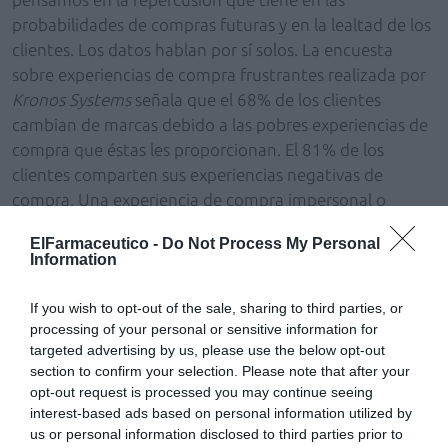
probabilidades de compras futuras y en la lealtad de los
clientes. Los datos hablan por sí solos. La encuesta
sobre experiencias de compra frustrantes realizada por
Kronos Systems
señala que el 68% de los clientes
cambian de marcas debido a las pobres experiencias de
compra que éstas les proporcionan. El 81% de los
clientes comparten sus experiencias negativas de
compra. Una experiencia de compra impersonal o
claramente insatisfactoria se cuenta, daña la lealtad de
ElFarmaceutico -
Do Not Process My Personal
los clientes y aumenta la probabilidad de que estos
Information
cambien de establecimiento. El 38% de los clientes nos
dice que así lo hará: cambiará de establecimiento y lo
If you wish to opt-out of the sale, sharing to third parties, or
hará de manera definitiva.
processing of your personal or sensitive information for
targeted advertising by us, please use the below opt-out
Sin embargo, hay una razón más poderosa que la
section to confirm your selection. Please note that after your
opt-out request is processed you may continue seeing
amenaza de una mala o pobre experiencia de marca, y
interest-based ads based on personal information utilized by
es la necesidad imperiosa que tiene hoy la farmacia de
us or personal information disclosed to third parties prior to
atraer clientes al punto de venta y favorecer la venta en